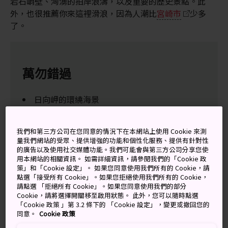
岩石峭壁、洶湧的拍岸浪濤，以及重要的歷史景點。此
外，也很推薦你來這裡滑浪，因為人潮比
宮崎市
少多
了。
萬勿錯過
日向岬的環繞海景
古老港町「美美津」
衝在日本最棒的浪頭上
我們和第三方公司在您同意的情況下在本網站上使用 Cookie 來測
量我們網站的受眾、提供增強的功能和個性化服務、提供有針對性
的廣告以及使用社交媒體功能。我們可能會與第三方公司分享您使
用本網站的相關資訊。 如需詳細資訊，請參閱我們的「Cookie 政
策」和「Cookie 設定」。 如果您同意使用我們所有的 Cookie，請
交通方式
點選「接受所有 Cookie」。如果您拒絕使用我們所有的 Cookie，
請點選 「拒絕所有 Cookie」。如果您同意使用我們的部分
Cookie，請將選擇開關移至啟用狀態。 此外，您可以隨時點選
可以開車或乘搭電車前往日向。
「Cookie 政策 」第 3.2 條下的 「Cookie 設定」，變更或撤回您的
同意。
Cookie 政策
如果自行開車，則從
宮崎市
沿著 10 號公路往北行駛，