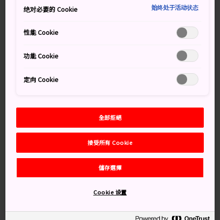
之後就可以一路直達日向。或是從宮崎站乘搭日豐本線的
始终处于活动状态
绝对必要的 Cookie
Sonic Nichirin 特急列車（45 分鐘），或是乘搭前往延岡
的一般列車，然後在日向市站下車。
性能 Cookie
不過日向有一些觀光景點必須開車才能到達，所以如果乘
功能 Cookie
搭電車來日向，可以在日向市車站包一天的的士載你到處
走走看看，車站外的旅客中心可以為你輕鬆安排妥當。
定向 Cookie
在那裡單車自由行亦很方便。騎自行車遊覽該地區很方
便。你可以在日向市站的町站富高物產館租借單車，選擇
全部拒絕
有普通單車、電動單車和越野單車。
要征服日向岬的狂野大浪，還是拿起
接受所有 Cookie
相機觀浪取景都由你決定
儲存選擇
日向岬是日豐國立公園的一部分，擁有原始的火山岩海岸
地形，以及豐富獨特的植物群落生態。
Cookie 设置