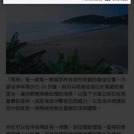
「馬背」是一處能一眼看到所有自然奇觀的最佳位置。只
要從停車場步行 10 分鐘，就可以抵達這個位於高處的展
望台，讓你飽覽絕美壯闊的海景，以及下方聳立的石柱和
蒼鬱的森林。感受海浪沖擊岩石的威力，以及海水噴濺到
空中的氣勢，將帶給你無比震撼的深刻體驗。
你也可以從停車場走另一條路，前往細島燈塔。這裡的景