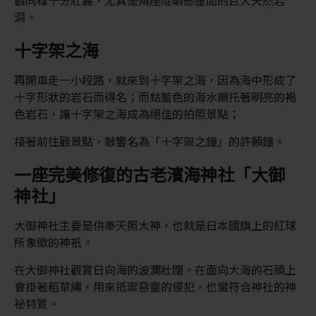
觀同樣十分壯麗，尤其是兩座陡峭懸崖間的巨大天然岩
洞。
十字架之海
再開車走一小段路，就來到十字架之海，因為海中形成了
十字形狀的岩石而得名；而鈷藍色的海水襯托著明亮的褐
色岩石，讓十字架之海成為絕佳的拍照景點；
接著前往觀景點，敲響名為「十字架之鐘」的許願鐘。
一座完美修復的古老濱海神社「大御
神社」
大御神社主要是供奉天照大神，也就是日本國旗上的紅球
所象徵的神祇。
在大御神社觀賞日向海的波瀾壯闊。在面向大海的石頭上
會掛著稻草繩，用來抵禦惡靈的侵犯，也蠻符合神社的神
祕特質。