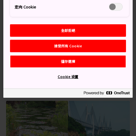
萬勿錯過
定向 Cookie
沿西瀨戶自動車道騎行，將瀨戶內海全景盡收眼
底
全部拒絕
在日本最古老的溫泉「道後溫泉」泡澡放鬆
石錘山和四國喀斯特自然公園有著引人入勝的風
接受所有 Cookie
景
坐落著日本 12 座原留古城中的兩座，古老的風
儲存選擇
貌依然保存完好
Cookie 设置
特別推薦