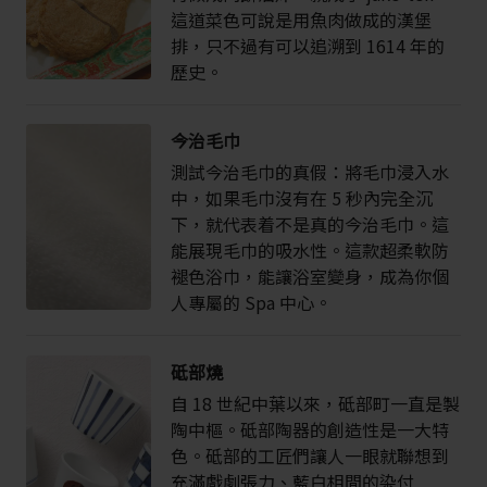
這道菜色可說是用魚肉做成的漢堡
排，只不過有可以追溯到 1614 年的
歷史。
今治毛巾
測試今治毛巾的真假：將毛巾浸入水
中，如果毛巾沒有在 5 秒內完全沉
下，就代表着不是真的今治毛巾。這
能展現毛巾的吸水性。這款超柔軟防
褪色浴巾，能讓浴室變身，成為你個
人專屬的 Spa 中心。
砥部燒
自 18 世紀中葉以來，砥部町一直是製
陶中樞。砥部陶器的創造性是一大特
色。砥部的工匠們讓人一眼就聯想到
充滿戲劇張力、藍白相間的染付