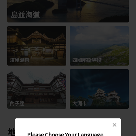
島並海道
道後溫泉
四國喀斯特段
內子座
大洲市
×
地方特產
Please Choose Your Language