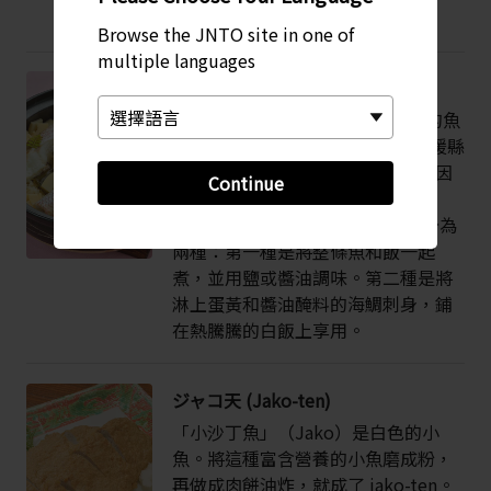
Browse the JNTO site in one of
multiple languages
Taimeshi（鯛めし）
Tai（又稱為海鯛）是十分受歡迎的魚
類，通常在節慶時食用。Tai 是愛媛縣
沿岸的瀨戶內海最常捕獲的魚種。因
Continue
此，愛媛縣的招牌菜正是
Taimeshi（海鯛飯）。料理方式分為
兩種：第一種是將整條魚和飯一起
煮，並用鹽或醬油調味。第二種是將
淋上蛋黃和醬油醃料的海鯛刺身，鋪
在熱騰騰的白飯上享用。
ジャコ天 (Jako-ten)
「小沙丁魚」（Jako）是白色的小
魚。將這種富含營養的小魚磨成粉，
再做成肉餅油炸，就成了 jako-ten。