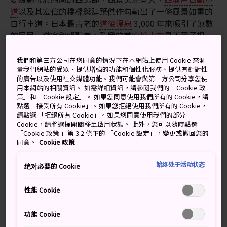
道
以及其宏偉的橋樑與建築傑作勾勒出了一條風景如畫的
自行車道。日本最古老的
道後溫泉
3,000 年來吸引了無數
的居民、遊客和朝聖者。愛媛的首府
松山市
是正岡子規、
夏目漱石以及司馬遼太郎等日本最知名作家的創作源泉。
愛媛還有兩座保存完好的古城，是四國遍路上途經的四個
我們和第三方公司在您同意的情況下在本網站上使用 Cookie 來測
量我們網站的受眾、提供增強的功能和個性化服務、提供有針對性
縣之一，這是一條串連著 88 座寺廟的朝聖環狀路線。
的廣告以及使用社交媒體功能。我們可能會與第三方公司分享您使
用本網站的相關資訊。 如需詳細資訊，請參閱我們的「Cookie 政
策」和「Cookie 設定」。 如果您同意使用我們所有的 Cookie，請
交通方式
點選「接受所有 Cookie」。如果您拒絕使用我們所有的 Cookie，
請點選 「拒絕所有 Cookie」。如果您同意使用我們的部分
Cookie，請將選擇開關移至啟用狀態。 此外，您可以隨時點選
日本所有主要機場的國內航班均可到松山機場，岡山的特
「Cookie 政策 」第 3.2 條下的 「Cookie 設定」，變更或撤回您的
急列車串連起愛媛與本州各城市。在瀨戶內海有從廣島出
同意。
Cookie 政策
發的噴射船。
始终处于活动状态
绝对必要的 Cookie
顯示更多細節
性能 Cookie
功能 Cookie