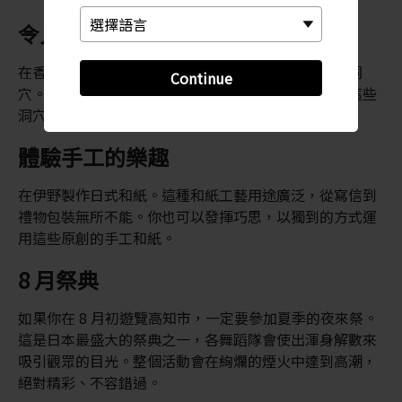
令人應接不暇的洞穴
在香美市綿延四公里長的龍河洞中，可以探索奇妙的洞
Continue
穴。在高知市的不遠處，藏著一個隱秘的地下世界。這些
洞穴於數億年前形成，早在兩千多年前就有史料記載。
體驗手工的樂趣
在伊野製作日式和紙。這種和紙工藝用途廣泛，從寫信到
禮物包裝無所不能。你也可以發揮巧思，以獨到的方式運
用這些原創的手工和紙。
8 月祭典
如果你在 8 月初遊覽高知市，一定要參加夏季的夜來祭。
這是日本最盛大的祭典之一，各舞蹈隊會使出渾身解數來
吸引觀眾的目光。整個活動會在絢爛的煙火中達到高潮，
絕對精彩、不容錯過。