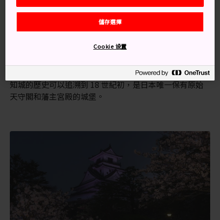
乘坐東海道山陽新幹線前往岡山站。
儲存選擇
在岡山站西出口，乘坐 JR 四國巴士前往高知。
Cookie 设置
從高知城開啟旅程
高知城
是日本少數保留了原始木造結構的城堡之一。高
知城的歷史可以追溯到 18 世紀初，是日本唯一保有原始
天守閣和藩主宮殿的城堡。