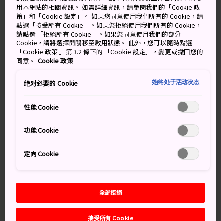
紙藝術
用本網站的相關資訊。 如需詳細資訊，請參閱我們的「Cookie 政
策」和「Cookie 設定」。 如果您同意使用我們所有的 Cookie，請
點選「接受所有 Cookie」。如果您拒絕使用我們所有的 Cookie，
高知市是四國的太平洋明珠。高知市擁有豐富的自然景觀
請點選 「拒絕所有 Cookie」。如果您同意使用我們的部分
Cookie，請將選擇開關移至啟用狀態。 此外，您可以隨時點選
和洞穴，還有很多機會接觸手工藝品，讓你的旅程大大增
「Cookie 政策 」第 3.2 條下的 「Cookie 設定」，變更或撤回您的
添樂趣。
同意。
Cookie 政策
始终处于活动状态
绝对必要的 Cookie
萬勿錯過
性能 Cookie
在香美探索洞穴之妙
功能 Cookie
在弘人市場盡享當地風味美食
定向 Cookie
探索高知城罕見的木造建築
全部拒絕
交通方式
接受所有 Cookie