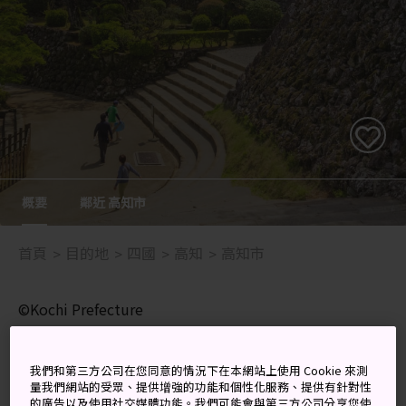
概要
鄰近 高知市
首頁
目的地
四國
高知
高知市
©Kochi Prefecture
探索綿延數公里的洞穴、遊覽復
我們和第三方公司在您同意的情況下在本網站上使用 Cookie 來測
量我們網站的受眾、提供增強的功能和個性化服務、提供有針對性
刻版的莫内庭園，體驗神奇的造
的廣告以及使用社交媒體功能。我們可能會與第三方公司分享您使