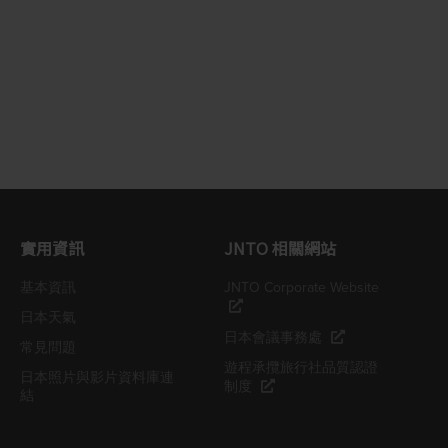
實用資訊
JNTO 相關網站
基本資訊
JNTO Corporate Website
日本天氣
日本會議事務處
常見問題
遊程承攬旅行社品質認證
日本照片與影片資料庫連
制度
結