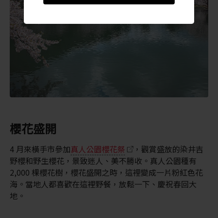
櫻花盛開
4 月來橫手市參加
真人公園櫻花祭
，觀賞盛放的染井吉
野櫻和野生櫻花，景致迷人、美不勝收。真人公園種有
2,000 棵櫻花樹，櫻花盛開之時，這裡變成一片粉紅色花
海。當地人都喜歡在這裡野餐，放鬆一下、慶祝春回大
地。