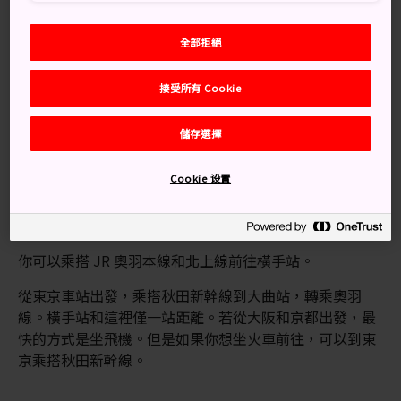
萬勿錯過
全部拒絕
鐮倉祭上閃閃發光的迷你雪屋
接受所有 Cookie
每年夏天的全國煙火競技會
4 月底在真人公園賞櫻
儲存選擇
Cookie 设置
交通方式
你可以乘搭 JR 奧羽本線和北上線前往橫手站。
從東京車站出發，乘搭秋田新幹線到大曲站，轉乘奧羽
線。橫手站和這裡僅一站距離。若從大阪和京都出發，最
快的方式是坐飛機。但是如果你想坐火車前往，可以到東
京乘搭秋田新幹線。