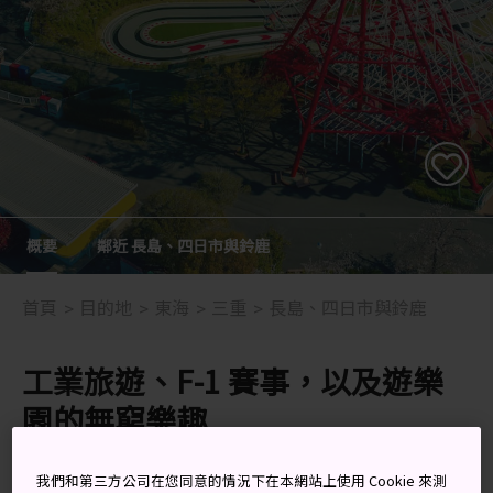
概要
鄰近 長島、四日市與鈴鹿
首頁
目的地
東海
三重
長島、四日市與鈴鹿
工業旅遊、F-1 賽事，以及遊樂
園的無窮樂趣
長島、四日市和鈴鹿地區通過伊勢灣這個寧靜的港口，將
我們和第三方公司在您同意的情況下在本網站上使用 Cookie 來測