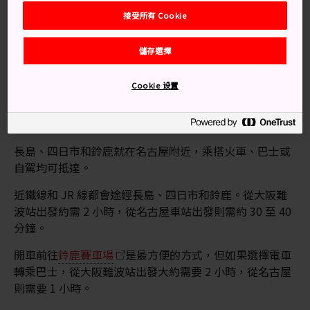
四日市大型海港的石油化工園區夜景
接受所有 Cookie
鈴鹿賽車場的世界級賽車和卡丁車賽事
長島度假村的歡樂休閒世界
儲存選擇
Cookie 设置
交通方式
長島、四日市和鈴鹿就在名古屋附近，乘搭火車、巴士或
自駕均可抵達。
近鐵線和 JR 線都會途經長島、四日市和鈴鹿。從大阪難
波站出發約需 2 小時，從名古屋車站出發則需約 30 至 40
分鐘。
開車前往
鈴鹿賽車場
是最方便的方式，但如果選擇電車
轉乘巴士，從大阪難波站出發大約需要 2 小時，從名古屋
則需要 1 小時。