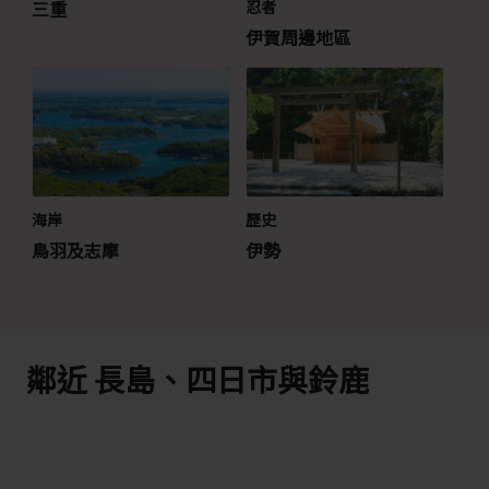
三重
忍者
伊賀周邊地區
海岸
歷史
鳥羽及志摩
伊勢
鄰近 長島、四日市與鈴鹿