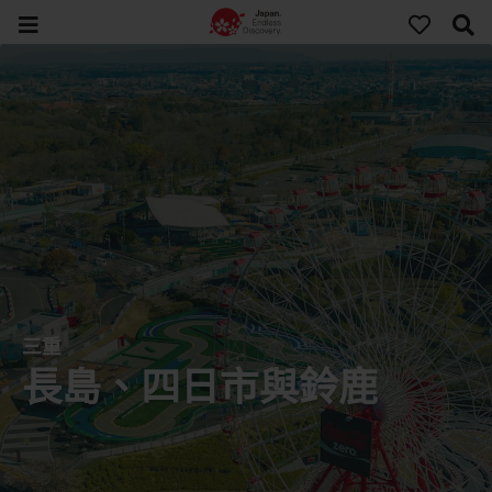
三重
長島、四日市與鈴鹿