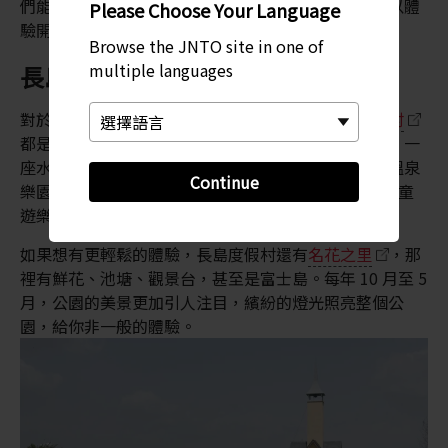
們能玩得不亦樂乎。無論是哪個年齡層的遊客，都可以體
Please Choose Your Language
驗開 Go Cart 或者其他車，盡情享受賽車的樂趣。
Browse the JNTO site in one of
multiple languages
長島度假村的陽光與樂趣
對於各個年齡層的遊客來說，名古屋郊外的
長島度假村
都是一個充滿樂趣的世界。這裡有一處溫泉綜合設施、一
座水上公園和一間購物中心，但最吸引人的還是長島溫泉
Continue
樂園。長島溫泉樂園有 40 多種遊樂設施，從簡單的兒童
遊樂項目到令人驚聲尖叫的過山車，應有盡有。
如果想有更輕鬆的體驗，長島度假村還有
名花之里
，那
裡有鮮花、池塘、觀景台，甚至是富士島。每年 10 月至 5
月，公園的美景更加引人注目，繽紛的燈光照亮整個公
園，給你非一般的體驗。