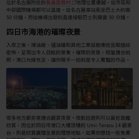
位於名古屋附近的
長島度假村
地理位置優越，從市區和
中部國際機場都可以直達。從名古屋車站乘坐巴士大約需
50 分鐘，而從機場出發的直達接駁巴士則需要 50 分鐘。
四日市海港的璀璨夜景
入夜之後，煉油廠、儲油罐和其他工業設施像迷宮般錯綜
密佈，呈現出令人目眩的景象。璀璨的夜景，相當適合拍
照。港口光線充足，讓你隨手一拍就是令人驚豔的作品。
很多地方都非常適合觀賞夜景。夜航巡遊則可以最近距離
欣賞，而位於四日市港口大樓頂樓的 Umi-Terasu 14 觀景
台，則是欣賞廣闊全景的理想地點。如果你想找一些免費