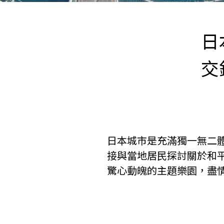
日
交
日本城市是充滿獨一無二
接與當地居民探討關於和
驚心動魄的主題樂園，盡