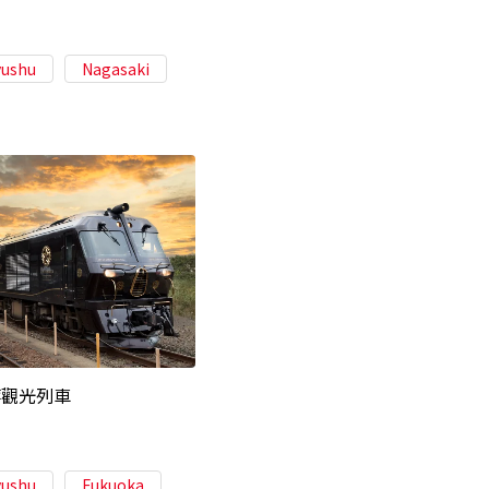
yushu
Nagasaki
華觀光列車
yushu
Fukuoka