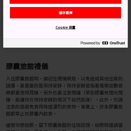
儲存選擇
Cookie 设置
入住時，膠囊旅館的工作人員會告知你該遵守的規矩
膠囊旅館禮儀
入住膠囊旅館時，請記住禮儀規矩，以免造成其他住客的
困擾。最重要的是保持安靜！保持安靜是指看電視或聽音
樂都要使用耳機。另外也要注意鬧鐘（某些膠囊有燈光鬧
鐘，能讓你在保持安靜的情況下自然起身）。此外，也請
注意的是避免食用味道濃烈的食物。事實上，許多膠囊旅
館都禁止在膠囊內飲食。
儘管你想拍照，留下膠囊旅館的住宿回憶，拍照時還請留