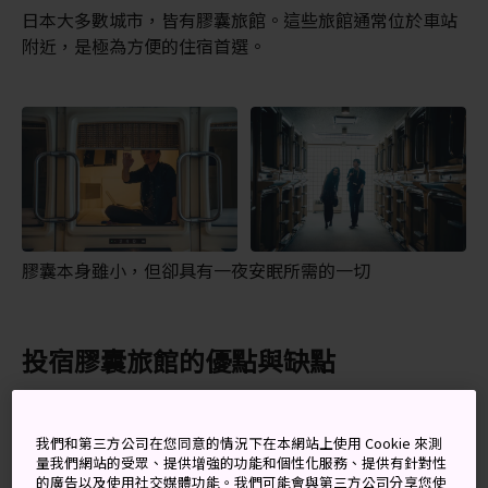
日本大多數城市，皆有膠囊旅館。這些旅館通常位於車站
附近，是極為方便的住宿首選。
膠囊本身雖小，但卻具有一夜安眠所需的一切
投宿膠囊旅館的優點與缺點
膠囊旅館的一大賣點是價格。它的價格通常比一般酒店便
宜。如果你一天大部分的時間都在外活動，多餘的空間其
我們和第三方公司在您同意的情況下在本網站上使用 Cookie 來測
實也真的沒必要。住在膠囊旅館也是認識朋友人的好地
量我們網站的受眾、提供增強的功能和個性化服務、提供有針對性
的廣告以及使用社交媒體功能。我們可能會與第三方公司分享您使
方。因為多數設施都是共用，而膠囊彼此之間沒有隔閡，