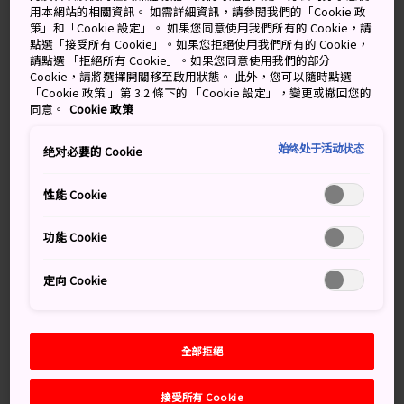
用本網站的相關資訊。 如需詳細資訊，請參閱我們的「Cookie 政
你一定會撞見住旅館的其他室友。
策」和「Cookie 設定」。 如果您同意使用我們所有的 Cookie，請
點選「接受所有 Cookie」。如果您拒絕使用我們所有的 Cookie，
只不過，有些缺點也必須注意。膠囊旅館可能會讓人感覺
請點選 「拒絕所有 Cookie」。如果您同意使用我們的部分
逼夾。如果你身材高大或有幽閉恐懼症感覺會更強烈。此
Cookie，請將選擇開關移至啟用狀態。 此外，您可以隨時點選
「Cookie 政策 」第 3.2 條下的 「Cookie 設定」，變更或撤回您的
外，因為你會與整間陌生人共處，可能會遇到某些特別吵
同意。
Cookie 政策
鬧的室友或愛吃宵夜的人。
始终处于活动状态
绝对必要的 Cookie
好處之一莫過於膠囊旅館的新奇體驗。在膠囊旅館住一
晚，是來日本的遊客都該嘗試的旅遊體驗。就算沒有這些
性能 Cookie
好處，至少你一定能拍到可以上載到社群媒體的炫耀照
片。膠囊房間在 Instagram 上總是可以獲取高度注目。
功能 Cookie
定向 Cookie
全部拒絕
接受所有 Cookie