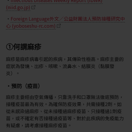
(niid.go.jp)
・
Foreign Language外文／公益財團法人預防接種研究中
心 (yoboseshu-rc.com)
①何謂麻疹
麻疹是麻疹病毒引起的疾病，其傳染性極高。麻疹主要的
症狀為發燒、出疹、咳嗽、流鼻水、結膜炎（黏膜發
炎）。
・預防（疫苗）
麻疹主要經由空氣傳播，只靠洗手和口罩無法徹底預防，
接種疫苗最為有效。為確保防疫效果，共需接種2劑。如
從未感染過麻疹、從未接種過麻疹疫苗、只接種過1劑疫
苗，或不確定有否接種過疫苗等、對於此疾病的免疫能力
有疑慮，請考慮接種麻疹疫苗。