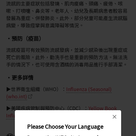
流感的主要症狀包括發燒、肌肉痠痛、頭痛、疲倦、咳
嗽、打噴嚏、鼻炎等。老年人、幼兒及長期病患者較容易
發展為重症、併發肺炎。此外，部分兒童可能產生流感腦
病變，導致痙攣與意識障礙等情況。
・預防（疫苗）
流感疫苗可有效預防流感發病，並減少感染後出現重症或
死亡的風險。此外，勤洗手也是重要的預防方法。無法洗
手的情況下，也可使用含酒精的消毒用品進行手部清潔。
・更多詳情
▶世界衛生組織（WHO）：
Influenza (Seasonal)
(who.int)
▶美國疾病管制與預防中心（CDC）：
Yellow Book
Influenza
×
Please Choose Your Language