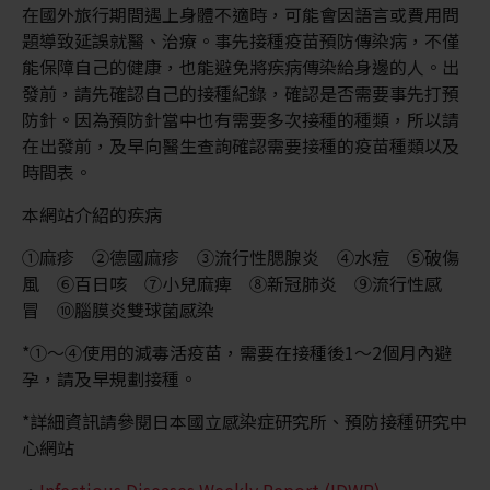
在國外旅行期間遇上身體不適時，可能會因語言或費用問
題導致延誤就醫、治療。事先接種疫苗預防傳染病，不僅
能保障自己的健康，也能避免將疾病傳染給身邊的人。出
發前，請先確認自己的接種紀錄，確認是否需要事先打預
防針。因為預防針當中也有需要多次接種的種類，所以請
在出發前，及早向醫生查詢確認需要接種的疫苗種類以及
時間表。
本網站介紹的疾病
①麻疹 ②德國麻疹 ③流行性腮腺炎 ④水痘 ⑤破傷
風 ⑥百日咳 ⑦小兒麻痺 ⑧新冠肺炎 ⑨流行性感
冒 ⑩腦膜炎雙球菌感染
*①～④使用的減毒活疫苗，需要在接種後1～2個月內避
孕，請及早規劃接種。
*詳細資訊請參閱日本國立感染症研究所、預防接種研究中
心網站
・
Infectious Diseases Weekly Report (IDWR)