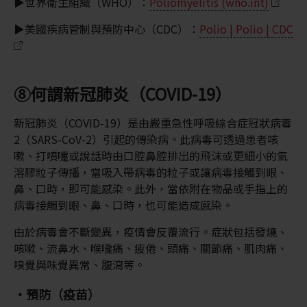
▶世界衛生組織（WHO）：
Poliomyelitis (who.int)
▶美國疾病管制與預防中心（CDC）：
Polio | Polio | CDC
⑧何謂新冠肺炎（COVID-19）
新冠肺炎（COVID-19）是由嚴重急性呼吸綜合症冠狀病毒
2（SARS-CoV-2）引起的傳染病。此病毒可透過患者咳
嗽、打噴嚏或說話時由口腔鼻腔排出的飛沫或更細小的氣
溶膠粒子傳播，當吸入帶病毒的粒子或讓病毒接觸到眼、
鼻、口時，即可能感染。此外，當依附在物品或手指上的
病毒接觸到眼、鼻、口時，也可能造成感染。
由於病毒會不斷變異，疫情會反覆流行。症狀包括發燒、
咳嗽、流鼻水、喉嚨痛、疲倦、頭痛、關節痛、肌肉痛、
嗅覺與味覺異常、腹瀉等。
・預防（疫苗）