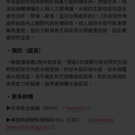
水痘是由水痘帶狀疱疹病毒引起的傳染病，透過空氣、飛
沫或接觸傳播在人與人之間傳播。水痘的主要症狀包括全
身性出疹、發燒、疲倦，且從出現皮疹的1～2天前到所有
皮疹結痂為止期間均具有傳染性。成人感染水痘可能會發
展為重症，抵抗力較弱者尤其容易出現嚴重症狀，因此需
要特別注意。
・預防（疫苗）
一般建議接種2劑水痘疫苗，透過2次接種可有效預防包括
輕微症狀在內的水痘發病。如從未感染過水痘、從未接種
過水痘疫苗，或不確定有否接種過疫苗等、對於此疾病的
免疫能力有疑慮，請考慮接種水痘疫苗。
・更多詳情
▶世界衛生組織（WHO）：
Varicella
▶美國疾病管制與預防中心（CDC）：
Chickenpox
(Varicella) (English)