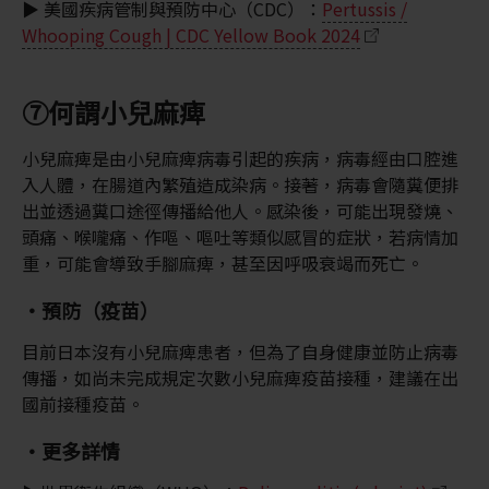
▶ 美國疾病管制與預防中心（CDC）：
Pertussis /
Whooping Cough | CDC Yellow Book 2024
⑦何謂小兒麻痺
小兒麻痺是由小兒麻痺病毒引起的疾病，病毒經由口腔進
入人體，在腸道內繁殖造成染病。接著，病毒會隨糞便排
出並透過糞口途徑傳播給他人。感染後，可能出現發燒、
頭痛、喉嚨痛、作嘔、嘔吐等類似感冒的症狀，若病情加
重，可能會導致手腳麻痺，甚至因呼吸衰竭而死亡。
・預防（疫苗）
目前日本沒有小兒麻痺患者，但為了自身健康並防止病毒
傳播，如尚未完成規定次數小兒麻痺疫苗接種，建議在出
國前接種疫苗。
・更多詳情