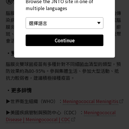
⑩何謂腦膜炎雙球菌感染
Browse the JNTO site in one of
multiple languages
腦膜炎雙球菌感染是一種經由噴嚏等產生的飛沫傳播的傳
染病。病菌侵入血液或腦脊髓液後，可能引發敗血症或腦
膜炎。此疾病可能導致頭痛、發燒、痙攣、意識障礙、瘀
斑、休克，甚至可能迅速致命。在集體生活環境或大型聚
Continue
會活動中，應特別注意預防感染。
・預防（疫苗）
腦膜炎雙球菌疫苗有多種針對不同細菌血清型的類型，預
防效果約為80-95%。參與集體生活、參加大型活動、抵
抗力較弱者，建議積極接種疫苗。
・更多詳情
▶世界衛生組織（WHO）：
Meningococcal Meningitis
▶美國疾病管制與預防中心（CDC）：
Meningococcal
Disease | Meningococcal | CDC