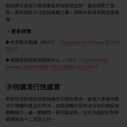
新冠肺炎疫苗已被證實能有效降低住院、重症與死亡風
險。其他預防方法包括佩戴口罩、保持手部清潔與加強通
風。
・更多詳情
▶世界衛生組織（WHO）：
Coronavirus disease (COVID-
19)
▶美國疾病管制與預防中心（CDC）：
Coronavirus
Disease 2019 (COVID-19) | COVID-19 | CDC
⑨何謂流行性感冒
季節性流感是由流感病毒所引起的疾病。當吸入患者咳嗽
或打噴嚏時產生的飛沫，或經接觸到受飛沫污染的物品後
再觸碰口、鼻、眼睛時，都可能感染。日本流感的好發季
節通常為十二月至三月。