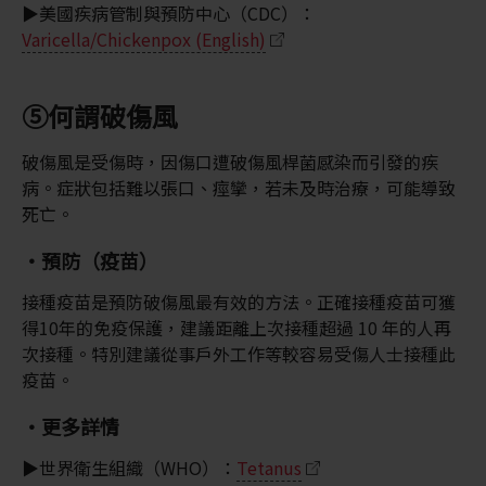
▶美國疾病管制與預防中心（CDC）：
Varicella/Chickenpox (English)
⑤何謂破傷風
破傷風是受傷時，因傷口遭破傷風桿菌感染而引發的疾
病。症狀包括難以張口、痙攣，若未及時治療，可能導致
死亡。
・預防（疫苗）
接種疫苗是預防破傷風最有效的方法。正確接種疫苗可獲
得10年的免疫保護，建議距離上次接種超過 10 年的人再
次接種。特別建議從事戶外工作等較容易受傷人士接種此
疫苗。
・更多詳情
▶世界衛生組織（WHO）：
Tetanus