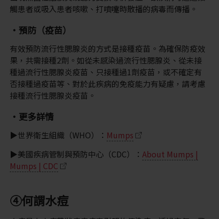
觸患者或吸入患者咳嗽、打噴嚏時散播的病毒而傳播。
・預防（疫苗）
有效預防流行性腮腺炎的方式是接種疫苗。為確保防疫效
果，共需接種2劑。如從未感染過流行性腮腺炎、從未接
種過流行性腮腺炎疫苗、只接種過1劑疫苗，或不確定有
否接種過疫苗等、對於此疾病的免疫能力有疑慮，請考慮
接種流行性腮腺炎疫苗。
・更多詳情
▶世界衛生組織（WHO）：
Mumps
▶美國疾病管制與預防中心（CDC）：
About Mumps |
Mumps | CDC
④何謂水痘