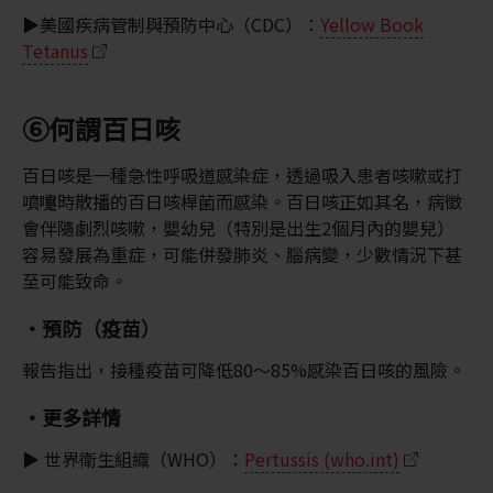
▶美國疾病管制與預防中心（CDC）：
Yellow Book
Tetanus
⑥何謂百日咳
百日咳是一種急性呼吸道感染症，透過吸入患者咳嗽或打
噴嚏時散播的百日咳桿菌而感染。百日咳正如其名，病徵
會伴隨劇烈咳嗽，嬰幼兒（特別是出生2個月內的嬰兒）
容易發展為重症，可能併發肺炎、腦病變，少數情況下甚
至可能致命。
・預防（疫苗）
報告指出，接種疫苗可降低80～85%感染百日咳的風險。
・更多詳情
▶ 世界衛生組織（WHO）：
Pertussis (who.int)