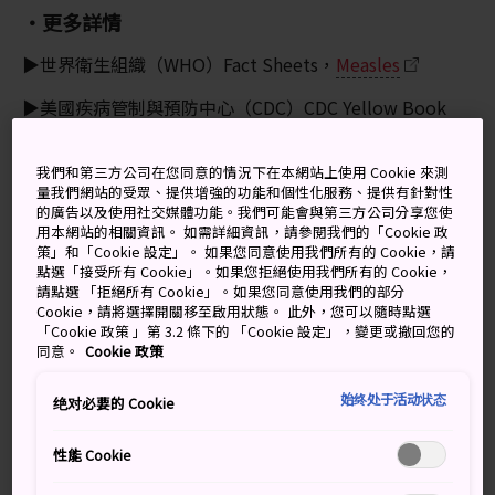
・更多詳情
▶世界衛生組織（WHO）Fact Sheets，
Measles
▶美國疾病管制與預防中心（CDC）CDC Yellow Book
2024，
Rubeola/Measles
我們和第三方公司在您同意的情況下在本網站上使用 Cookie 來測
量我們網站的受眾、提供增強的功能和個性化服務、提供有針對性
②何謂德國麻疹
的廣告以及使用社交媒體功能。我們可能會與第三方公司分享您使
用本網站的相關資訊。 如需詳細資訊，請參閱我們的「Cookie 政
策」和「Cookie 設定」。 如果您同意使用我們所有的 Cookie，請
德國麻疹是由德國麻疹病毒引起的疾病，透過接觸患者或
點選「接受所有 Cookie」。如果您拒絕使用我們所有的 Cookie，
吸入患者咳嗽、打噴嚏時散播的病毒傳播。病徵是發燒、
請點選 「拒絕所有 Cookie」。如果您同意使用我們的部分
出疹、淋巴結腫大。約有 15～30％ 的感染者不會出現症
Cookie，請將選擇開關移至啟用狀態。 此外，您可以隨時點選
「Cookie 政策 」第 3.2 條下的 「Cookie 設定」，變更或撤回您的
狀。
同意。
Cookie 政策
・預防（疫苗）
始终处于活动状态
绝对必要的 Cookie
有效預防德國麻疹的方式是接種疫苗。若懷孕初期的孕婦
感染德國麻疹病毒，可能會導致新生兒出現先天性聽力受
性能 Cookie
損、白內障、心臟疾病等症狀。