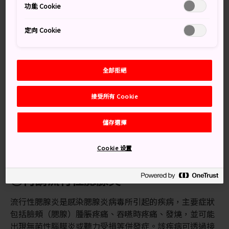
功能 Cookie
如從未感染過德國麻疹、從未接種過德國麻疹疫苗、只接
種過1劑疫苗，或不確定有否接種過疫苗等、對於此疾病
定向 Cookie
的免疫能力有疑慮，請考慮接種德國麻疹疫苗。
・更多詳情
全部拒絕
▶ 世界衛生組織（WHO）：Fact Sheets，
Rubella
接受所有 Cookie
▶ 美國疾病管制與預防中心（CDC）：CDC Yellow Book
2024，
Rubella
儲存選擇
▶ 美國疾病管制與預防中心（CDC）：
Rubella (German
Measles, Three-Day Measles)
Cookie 设置
③何謂流行性腮腺炎
流行性腮腺炎是感染腮腺炎病毒所引起的疾病，主要症狀
包括臉頰（腮腺）腫脹疼痛、吞嚥時疼痛、發燒，並可能
出現無菌性腦膜炎或聽力受損等併發症。該疾病可透過接