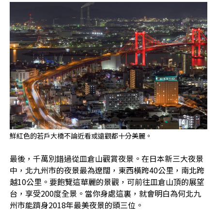
鮮紅色的若戶大橋不論近看或遠觀都十分美麗。
最後，千萬別錯過從皿倉山觀賞夜景。在日本新三大夜景
中，北九州市的夜景最為遼闊，東西橫跨40公里，南北跨
越10公里。要飽覽這華麗的景觀，可前往皿倉山頂的展望
台，享受200度全景。當你身處這裏，就會明白為何北九
州市能躋身2018年最美夜景的頭三位。