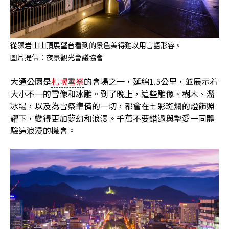
從藻岩山山頂展望台看到的景色美得難以用言語形容。
圖片提供：夜景觀光會議協會
大通公園是
札幌雪祭
的會場之一，延綿1.5公里，並展示着
大小不一的雪像和冰雕。到了晚上，這些雕像、樹木、溜
冰場，以及為雪祭準備的一切，都會在七彩斑爛的燈飾照
耀下，變得更加夢幻和浪漫。千萬不要錯過與摯愛一同體
驗這浪漫的機會。