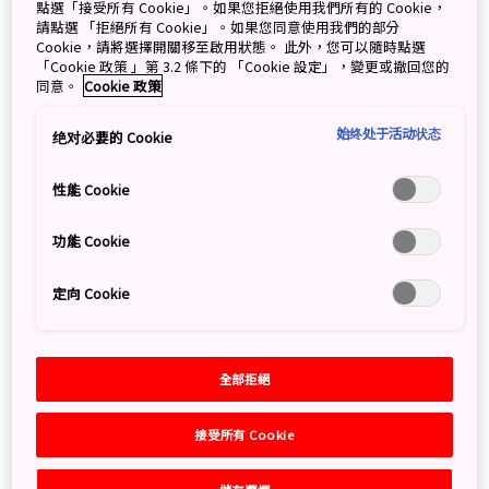
點選「接受所有 Cookie」。如果您拒絕使用我們所有的 Cookie，
請點選 「拒絕所有 Cookie」。如果您同意使用我們的部分
Cookie，請將選擇開關移至啟用狀態。 此外，您可以隨時點選
「Cookie 政策 」第 3.2 條下的 「Cookie 設定」，變更或撤回您的
同意。
Cookie 政策
始终处于活动状态
绝对必要的 Cookie
門司港的建築物、工廠和住宅構成北九州市獨特的夜景。
圖片提供：夜景觀光會議協會
性能 Cookie
北九州市的
門司港
於1889年開放，並逐步成為繁榮的貿易
功能 Cookie
和工業中心。早期受海外貿易夥伴的影響，以及後來為恢
復往昔建築風格而重建的港口建築物，造就了門司港獨特
定向 Cookie
的風貌，且獲得「門司港懷舊地區」的稱號。遊客可以從
多個觀景位置充分感受大正時代 (1912-1926)懷舊城市的
夜景。
全部拒絕
若想近距離欣賞夜景，可以沿港口的街道漫步，亦可到位
接受所有 Cookie
於「門司港Retro Hi-Mart」 摩天大廈31 樓的「門司港懷
舊展望台」。不過，既然這裏是一個港口城市，當然不能