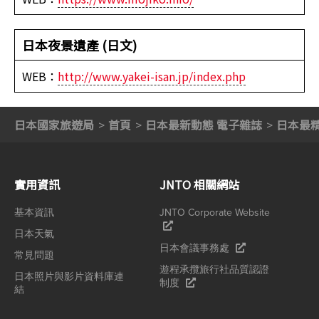
日本夜景遺產 (日文)
WEB：
http://www.yakei-isan.jp/index.php
日本國家旅遊局
首頁
日本最新動態 電子雜誌
日本最
實用資訊
JNTO 相關網站
基本資訊
JNTO Corporate Website
日本天氣
日本會議事務處
常見問題
遊程承攬旅行社品質認證
日本照片與影片資料庫連
制度
結