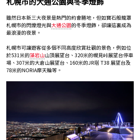
札幌市的大通公園與冬季燈飾
雖然日本新三大夜景是熱門的約會勝地，但如寶石般籠罩
札幌市的閃爍燈光與
大通公園
的冬季燈飾，卻讓這裏成為
最浪漫的夜景。
札幌市可讓遊客從多個不同高度欣賞壯觀的景色，例如位
於531米的
藻岩山
山頂展望台、320米的幌見峠展望台停車
場、307米的大倉山展望台、160米的JR塔 T38 展望台及
78米的NORIA摩天輪等。