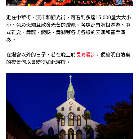
走在中華街、濱市和觀光街，可看到多達15,000盞大大小
小、色彩斑斕且散發光芒的燈籠。各處都有媽祖巡遊、中
式雜耍、舞龍、變臉、舞獅等各式各樣的表演和音樂演
奏。
在燈會以外的日子，若在晚上於
長崎漫步
，便會明白這裏
的夜景何以會變得如此璀璨。