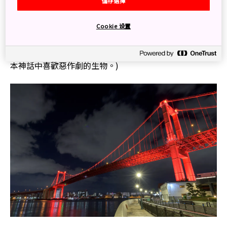
儲存選擇
錯過乘船沿關門海峽遊覽，從海上欣賞工廠夜燈的機會。
Cookie 设置
要觀賞橫跨洞海灣，全長2.1公里的若戶大橋，「高塔山公
園」是最佳地點。這座鮮紅色的大橋，使它成為此著名景
觀的完美焦點，更被稱為「河童的藏寶箱」。 (河童是日
本神話中喜歡惡作劇的生物。)