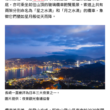
底，亦可乘坐前往山頂的玻璃纜車飽覽風景。索道上共有
兩架分別命名為「星之水滴」和「月之水滴」的纜車，象
徵它們猶如星月般從天而降。
長崎一直被評為日本三大夜景之一。
圖片提供：夜景觀光會議協會