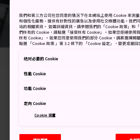
我們和第三方公司在您同意的情況下在本網站上使用 Cookie 來
和個性化服務、提供有針對性的廣告以及使用社交媒體功能。我們
站的相關資訊。 如需詳細資訊，請參閱我們的「Cookie 政策」和「C
們所有的 Cookie，請點選「接受所有 Cookie」。如果您拒絕使用我
所有 Cookie」。如果您同意使用我們的部分 Cookie，請將選
點選 「Cookie 政策 」第 3.2 條下的 「Cookie 設定」，變更或
首頁
行程規劃
機場指南
成田機場
绝对必要的 Cookie
性能 Cookie
Photo copyright: ©NARITA INTERNATIONAL AIRPORT
功能 Cookie
成田機場
定向 Cookie
Cookie 设置
成田機場是東京的兩座機場
國際航班的起降都是在第 1 
3 號客運大樓提供國際線與
儲存選擇
全部