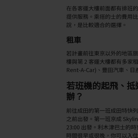
在各客運大樓前面都有排班
提供服務。乘搭的士的費用
說，是比較適合的選擇。
租車
若計畫前往東京以外的地區旅
樓與第 2 客運大樓都有多家租
Rent-A-Car)、豐田汽車、日產
若班機的起飛、抵
辦？
前往成田的第一班成田特快列車會
之前出發。第一班京成 Skyli
23:00 出發。利木津巴士的時
時間很早或很晚，你可以入住