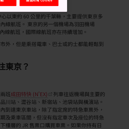
市中心以東約 60 公里的千葉縣，主要提供東京多
內線航班。 東京的另一個機場為羽田機場
數國內線航班，國際線航班亦在持續增加。
京市外，但是乘搭電車、巴士或的士都能輕鬆到
往東京？
有兩班
成田特快 (N'EX)
列車往返機場與主要的
、品川站、澀谷站、新宿站、池袋站與橫濱站。
小時內到達東京車站，除了指定席的特急車票外，
日期及乘車區間，但沒有指定車次及座位的特急
下樓層的 JR 售票口購買車票。如果你持有日