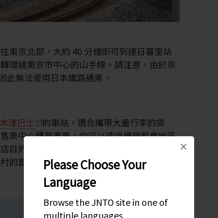
往東京北部，大約 40 分鐘即可到達日暮里站
以轉環繞東京市中心的山手線。請注意，由於京
 經營，因此無法使用日本鐵路通票。
木津巴士
的車站，適合攜帶大量行李的旅
士售票中心購買車票。你可以透過橫跨都會地區
×
酒店目的地、觀光景點與其他交通轉運站。此
假村的直通巴士服務。
Please Choose Your
Language
Browse the JNTO site in one of
multiple languages