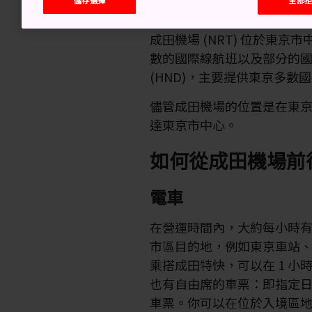
成田機場 (NRT) 位於東京
數的國際線航班以及部分的國
(HND)，主要提供東京多
儘管成田機場的位置是在東
達東京市中心。
如何從成田機場前
電車
在營運時間內，大約每小時
市區目的地，例如東京車站
乘搭成田特快，可以在 1 
也有自由席的車票：即指定
車票。你可以在位於入境區地