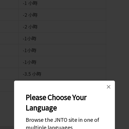
-1 小時
-2 小時
-2 小時
-1小時
-1小時
-1小時
-3.5 小時
-2 小時
×
Please Choose Your
Language
Browse the JNTO site in one of
multiple languages