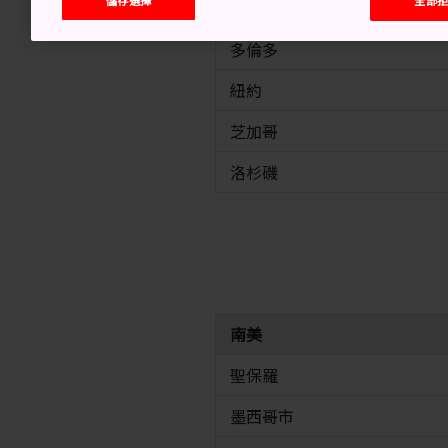
北美
多倫多
紐約
芝加哥
洛杉磯
南美
聖保羅
墨西哥市