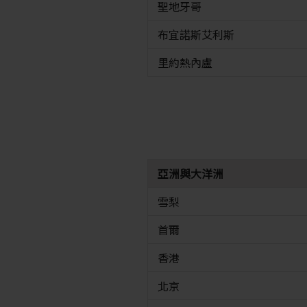
聖地牙哥
布宜諾斯艾利斯
里約熱內盧
亞洲與大洋洲
雪梨
首爾
香港
北京