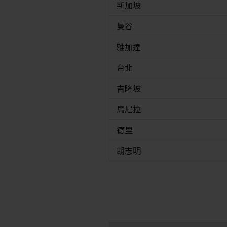
新加坡
曼谷
雅加達
台北
吉隆坡
馬尼拉
德里
胡志明