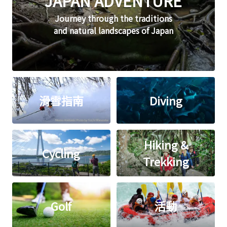
JAPAN ADVENTURE
Journey through the traditions
and natural landscapes of Japan
滑雪指南
Diving
Hiking &
Cycling
Trekking
Golf
活動