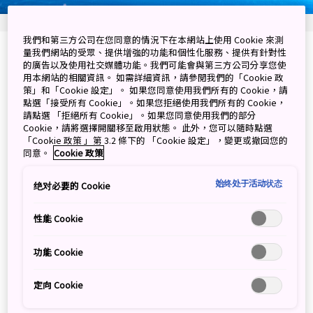
我們和第三方公司在您同意的情況下在本網站上使用 Cookie 來測
量我們網站的受眾、提供增強的功能和個性化服務、提供有針對性
北海道上川郡美瑛町白金 (Shirogane, Biei-cho,
的廣告以及使用社交媒體功能。我們可能會與第三方公司分享您使
Kamikawa-gun, Hokkaido)
用本網站的相關資訊。 如需詳細資訊，請參閱我們的「Cookie 政
策」和「Cookie 設定」。 如果您同意使用我們所有的 Cookie，請
點選「接受所有 Cookie」。如果您拒絕使用我們所有的 Cookie，
在 Google 地圖上檢視
請點選 「拒絕所有 Cookie」。如果您同意使用我們的部分
Cookie，請將選擇開關移至啟用狀態。 此外，您可以隨時點選
取得轉乘資訊
「Cookie 政策 」第 3.2 條下的 「Cookie 設定」，變更或撤回您的
同意。
Cookie 政策
始终处于活动状态
绝对必要的 Cookie
冬季燈飾提升了青池夢幻的景色
性能 Cookie
每年冬天，引人注目的晚間燈飾突出了美瑛 (Biei) 的青池
(Blue Pond)，它的日文是「青い池」。水下的森林，點
功能 Cookie
綴著色彩斑斕的池塘，是攝影師 Kent Shirashi 讓這個景
觀聞名中外的。他在冬天為這個池塘拍攝的照片，在 2012
定向 Cookie
年被採納為所有蘋果 Mac 產品的桌布。自此之後，青池就