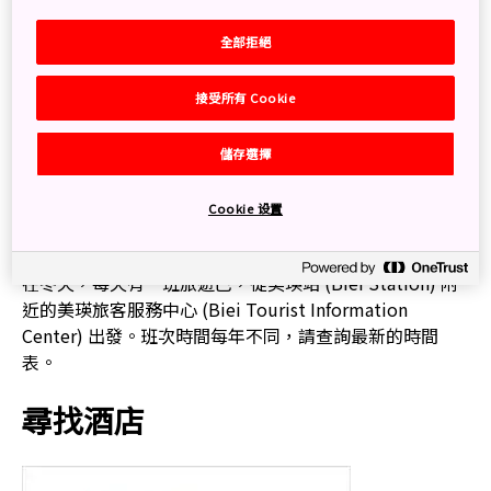
成為一個主要旅遊目的地，不論是日本及國際旅客，都想
瞧見這個夢幻的奇觀。位於札幌 (Sapporo) 以北數小時車
全部拒絕
程的距離，青池是美瑛川 (Biei River) 在 1988 年建堤壩後
形成的。自然礦物質從毗鄰的山脈和瀑布中過濾出來，為
接受所有 Cookie
這個人造的池塘添上獨特的色彩，包括從深到淺的各種藍
色。在冬天傍晚，染上翡翠綠色的冰，甚至會與迷濛的光
儲存選擇
一起發亮。
Cookie 设置
如何前往
在冬天，每天有一班旅遊巴，從美瑛站 (Biei Station) 附
近的美瑛旅客服務中心 (Biei Tourist Information
Center) 出發。班次時間每年不同，請查詢最新的時間
表。
尋找酒店