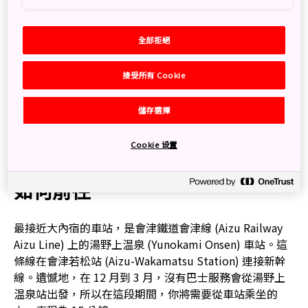
就是疲憊旅者的休憩點。村莊內很多茅屋已有逾 300 年歷
史，讓遊客一睹日本昔日的風采。與當地人一起，用古怪
全部拒絕
的方法吃蕎麥麵，即是用京蔥而非筷子進食，體驗根深柢
固的文化。
接受所有 Cookie
村莊內有幾個季節性的祭典，當中最受歡迎的是美不勝收
儲存選擇
的大內宿雪祭 (Ouchi-juku Snow Festival)，祭典在每年
2 月的第二個周末舉行。在雪祭中，蠟燭放置在用雪做成
的手製燈籠內，也有很多其他活動可供參與。
Cookie 设置
如何前往
最接近大內宿的車站，是會津鐵道會津線 (Aizu Railway
Aizu Line) 上的湯野上温泉 (Yunokami Onsen) 車站。這
條線在會津若松站 (Aizu-Wakamatsu Station) 連接新幹
線。遺憾地，在 12 月到 3 月，沒有巴士服務會從湯野上
温泉站出發，所以在這段期間，你將需要從車站乘坐的