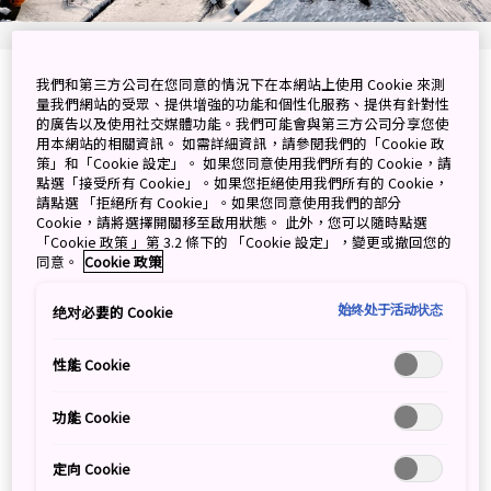
我們和第三方公司在您同意的情況下在本網站上使用 Cookie 來測
福島縣南會津郡下鄉町大內宿 (Ouchi-juku,
量我們網站的受眾、提供增強的功能和個性化服務、提供有針對性
Shimogo-machi, Minamiaizu-gun, Fukushima-
的廣告以及使用社交媒體功能。我們可能會與第三方公司分享您使
用本網站的相關資訊。 如需詳細資訊，請參閱我們的「Cookie 政
ken)
策」和「Cookie 設定」。 如果您同意使用我們所有的 Cookie，請
點選「接受所有 Cookie」。如果您拒絕使用我們所有的 Cookie，
在 Google 地圖上檢視
請點選 「拒絕所有 Cookie」。如果您同意使用我們的部分
Cookie，請將選擇開關移至啟用狀態。 此外，您可以隨時點選
「Cookie 政策 」第 3.2 條下的 「Cookie 設定」，變更或撤回您的
取得轉乘資訊
同意。
Cookie 政策
始终处于活动状态
绝对必要的 Cookie
在歷史悠久的大內宿，過一個美
性能 Cookie
不勝收的冬季
功能 Cookie
大內宿 (Ouchi-juku) 是一個具歷史意義的小鎮。在江戶時
代（1630-1867 年），旅者沿著下野街道 (Shimotsuke
定向 Cookie
Kaido)，展開長征前往江戶（Edo，現東京），而大內宿