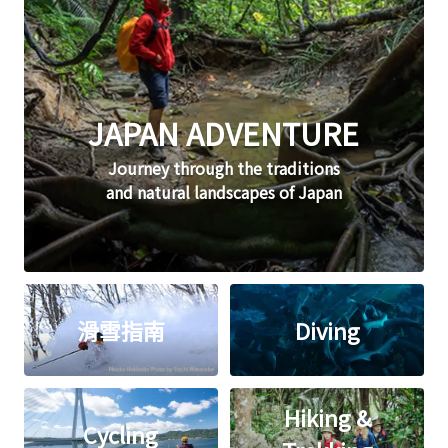
JAPAN ADVENTURE
Journey through the traditions
and natural landscapes of Japan
滑雪指南
Diving
Hiking &
Cycling