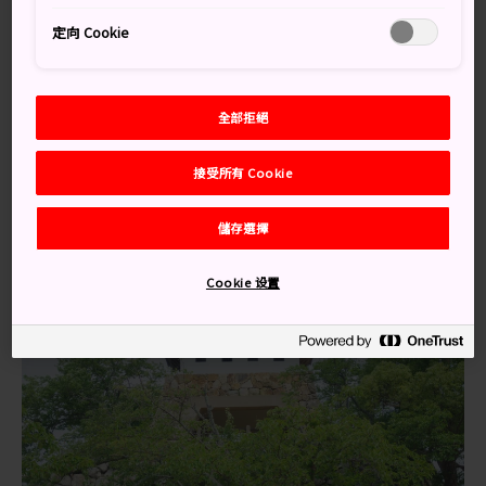
交通方式
定向 Cookie
前往洲本城最方便的方法是開車，不過亦可從本州島的神
戶市乘搭開往洲本市的巴士。洲本市執行的電動單車租借
全部拒絕
計畫，讓遊客更深入地探索淡路島。
接受所有 Cookie
儲存選擇
Cookie 设置