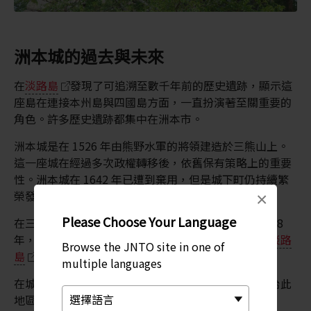
洲本城的過去與未來
在
淡路島
發現了可追溯至數千年前的歷史遺跡，顯示這
座島在連接本州島與四國島方面，一直扮演著至關重要的
角色。許多歷史遺跡都集中在洲本市。
洲本城是在 1526 年由熊野水軍的將領建造於三熊山上。
這一座城在經過多次政權轉移後，依舊保有策略上的重要
性。洲本城在 1642 年已遭到棄用，但是城下町仍持續繁
榮發展。
×
Please Choose Your Language
在三熊山上仍可找到城堡的原始石牆與其他遺跡。1928
年，重新仿造了城堡，讓遊客可在這裡欣賞洲本市、
淡路
Browse the JNTO site in one of
島
以及瀨戶內海的全景。
multiple languages
在城堡下方，仍保留著稻田氏的故居。稻田氏曾經統治此
地區，且附近亦保留了部分可追溯至江戶時代 (1603-