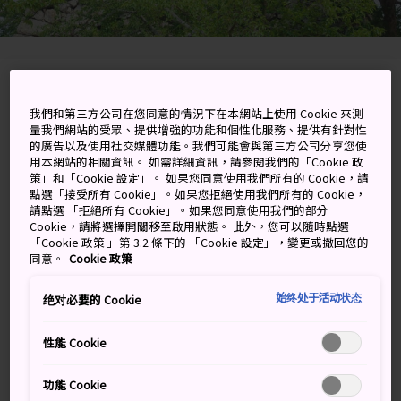
1272-2 Orodani, Sumoto-shi, Hyogo-ken
我們和第三方公司在您同意的情況下在本網站上使用 Cookie 來測
量我們網站的受眾、提供增強的功能和個性化服務、提供有針對性
在 Google 地圖上檢視
的廣告以及使用社交媒體功能。我們可能會與第三方公司分享您使
用本網站的相關資訊。 如需詳細資訊，請參閱我們的「Cookie 政
取得轉乘資訊
策」和「Cookie 設定」。 如果您同意使用我們所有的 Cookie，請
點選「接受所有 Cookie」。如果您拒絕使用我們所有的 Cookie，
請點選 「拒絕所有 Cookie」。如果您同意使用我們的部分
Cookie，請將選擇開關移至啟用狀態。 此外，您可以隨時點選
關鍵字
地圖
「Cookie 政策 」第 3.2 條下的 「Cookie 設定」，變更或撤回您的
同意。
Cookie 政策
淡路島中央重建後的洲本城
始终处于活动状态
绝对必要的 Cookie
洲本市位於
淡路島
西岸，為島上最大的城市，不僅歷史
性能 Cookie
悠久，且擁有許多屬於前現代日本的歷史遺跡，洲本城即
為其中之一。
功能 Cookie