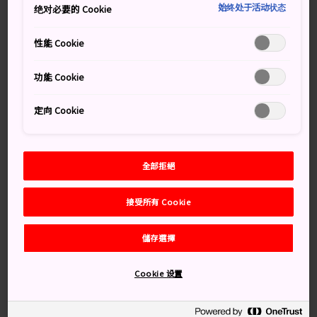
美好和平靜的設計，靈感來自中國詩人陶淵明的古代作品
始终处于活动状态
绝对必要的 Cookie
《桃花源記》中描繪的一個超凡脫俗的烏托邦。參觀者沿
著被櫻花垂枝環繞的通道，穿過一條隧道，走過一座吊
性能 Cookie
橋，然後到達博物館。
功能 Cookie
交通方式
定向 Cookie
從京都乘坐 JR 東海道本線前往石山站，
然後乘坐 150 路帝產巴士，前往MIHO美術館的車身會清
全部拒絕
晰顯示目的地（50 分鐘）。巴士在 3 號月台出發，車身用
日文和英文顯示終點站。
接受所有 Cookie
儲存選擇
Cookie 设置