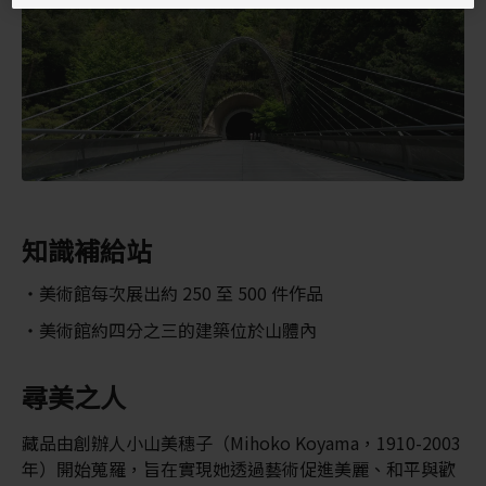
知識補給站
美術館每次展出約 250 至 500 件作品
美術館約四分之三的建築位於山體內
尋美之人
藏品由創辦人小山美穗子（Mihoko Koyama，1910-2003
年）開始蒐羅，旨在實現她透過藝術促進美麗、和平與歡