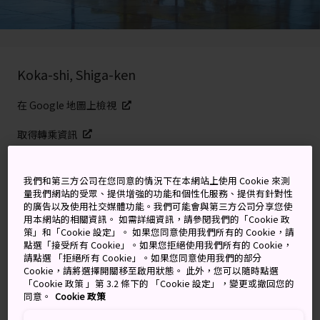
Koka-shi, Shiga-ken
在 Google 地圖上檢視
取得轉乘資訊
我們和第三方公司在您同意的情況下在本網站上使用 Cookie 來測
關鍵字
地圖
量我們網站的受眾、提供增強的功能和個性化服務、提供有針對性
的廣告以及使用社交媒體功能。我們可能會與第三方公司分享您使
用本網站的相關資訊。 如需詳細資訊，請參閱我們的「Cookie 政
現實世界的香格里拉
策」和「Cookie 設定」。 如果您同意使用我們所有的 Cookie，請
點選「接受所有 Cookie」。如果您拒絕使用我們所有的 Cookie，
請點選 「拒絕所有 Cookie」。如果您同意使用我們的部分
三保博物館坐落於信樂山脈多采多姿的自然美景中，由美
Cookie，請將選擇開關移至啟用狀態。 此外，您可以隨時點選
「Cookie 政策 」第 3.2 條下的 「Cookie 設定」，變更或撤回您的
籍華裔建築師貝聿銘設計，貝聿銘以設計巴黎羅浮宮玻璃
同意。
Cookie 政策
金字塔而享負盛名。 貝聿銘為博物館帶來一個令人聯想到