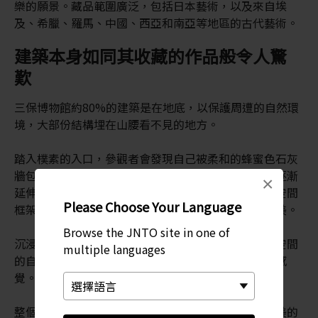
樂的願景。藏品範圍廣泛，包括日本藝術，以及來自埃
及、希臘、羅馬、中國、西亞和南亞等地區的古代藝術。
建築本身如同其收藏的作品般令人驚
歎
三保博物館約80%的建築是在地底，以保護周遭的自然環
境，大部份結構埋在山腰看不見的地方。
踏入樸素的入口，參觀者會發現自己被柔和的蜂蜜色石灰
牆包圍，光線從玻璃屋頂傾瀉而下，遠處山脈的全景逐漸
×
延伸。基於簡約，整個屋頂採用由三角形幾何組合的空間
Please Choose Your Language
框架構成。屋頂形成的偌大空間凸顯了其超凡的結構美。
Browse the JNTO site in one of
沉浸於東西方的藝術品之後，離開展區時，填滿整個空間
multiple languages
的自然風景與光線，讓參觀者有恍如步入自然世界的感
覺。
整個建築的設計目的，是讓參觀者在體驗各種形式之美的