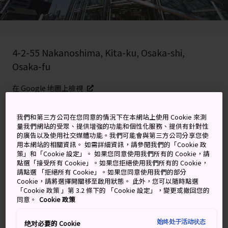
4-2-55 Nakanoshima, Kita-ku, Osaka-shi,
Osaka-fu
在 Google 地圖上檢視
取得轉乘資訊
我們和第三方公司在您同意的情況下在本網站上使用 Cookie 來測
量我們網站的受眾、提供增強的功能和個性化服務、提供有針對性
的廣告以及使用社交媒體功能。我們可能會與第三方公司分享您使
用本網站的相關資訊。 如需詳細資訊，請參閱我們的「Cookie 政
關鍵字
地圖
策」和「Cookie 設定」。 如果您同意使用我們所有的 Cookie，請
點選「接受所有 Cookie」。如果您拒絕使用我們所有的 Cookie，
請點選 「拒絕所有 Cookie」。如果您同意使用我們的部分
日本唯一專門收藏當代藝術品的
Cookie，請將選擇開關移至啟用狀態。 此外，您可以隨時點選
「Cookie 政策 」第 3.2 條下的 「Cookie 設定」，變更或撤回您的
國立美術館
同意。
Cookie 政策
始终处于活动状态
精心排列的金屬拱門延伸至空中，標記出這一座地下博物
绝对必要的 Cookie