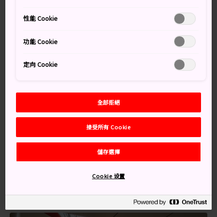
館的位置。美術館由地下三層組成，收藏約8000件世界各
地的當代藝術品，主要是1945年之後的作品。美術館每年
性能 Cookie
會多次展出藏品及舉辦專題展覽。
功能 Cookie
定向 Cookie
萬勿錯過
由世界知名建築師西薩·佩里（Cesar Pelli）設
全部拒絕
計的全地下美術館
館內每年舉辦數次收藏展和專題展，展出各式各
接受所有 Cookie
樣日本及海外的當代藝術作品
儲存選擇
提供日語、英語、中文和韓語的語音導覽服務
Cookie 设置