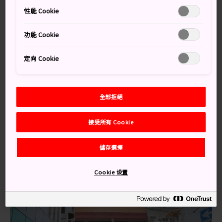
滿了販售新鮮漁獲與農產品的攤販。逛市場的遊客可以隨
性能 Cookie
著魚販的叫賣聲，精心挑選產品。
功能 Cookie
泡菜的強烈氣味，以及繽紛豐富的海產、肉類與農產品，
隨時都在刺激你的感官。
定向 Cookie
交通方式
乘搭地鐵，之後步行一小段路即可到達市場。
全部拒絕
從日本橋站往西南方步行約 5 分鐘，或從難波站直接往東
接受所有 Cookie
走約 10 分鐘，都能到達黑門市場。經過堺筋之後，即可
尋找寫著｢黑門市場」的大型彩色招牌。
儲存選擇
Cookie 设置