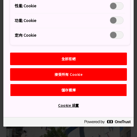
性能 Cookie
在大阪的美國村會看到大阪最酷的青少年。可前往此區中
央的三角公園親自看一看聚在一起的嘻哈音樂迷、龐克
功能 Cookie
族、滑板玩家以及哥德式裝扮的人。下午，此處是選購服
裝與唱片的最佳地點；夜晚時分，則變身為欣賞現場音樂
定向 Cookie
及夜店狂歡之地。
交通方式
全部拒絕
乘搭地鐵到達美國村。
接受所有 Cookie
美國村位於地鐵御堂筋線的御堂筋站，與地鐵四橋線的四
橋站之間。從御堂筋站直接往西走，或從四橋站往東走，
儲存選擇
就能到達美國村。
Cookie 设置