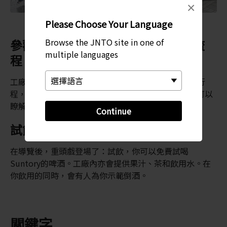
×
Please Choose Your Language
Browse the JNTO site in one of
參觀啤酒從開始釀製到完成出品的流
multiple languages
程
工廠提供 1 個小時搭配英文、韓文和中文手冊的導覽行
程，導遊會引領你參觀完全工業化的工廠，在這裡你可以
瞭解完整的啤酒釀造流程。
Continue
試飲
在導覽後，重頭戲登場了：試飲，你可以免費試喝
Suntory的啤酒。工廠內亦會提供果汁、茶和飲用水。在
你飲用的同時，會有人為你示範倒酒。
關鍵字