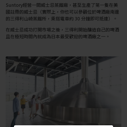
Suntory經營一間威士忌蒸餾廠，甚至生產了第一隻在美
國註冊的威士忌（實際上，你也可以參觀位於啤酒廠南邊
的三得利山崎蒸餾所，乘搭電車約 30 分鐘即可抵達）。
在威士忌成功打開市場之後，三得利開始釀造自己的啤酒
且在極短時間內就成為日本最受歡迎的啤酒廠之一。