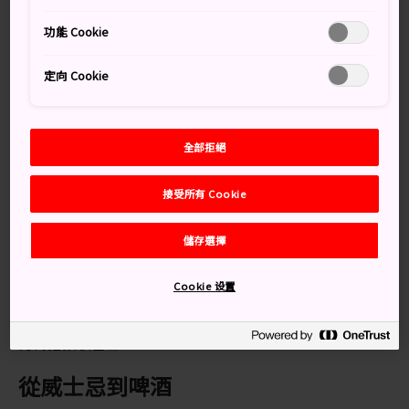
慮前往Suntory 京都天然水啤酒廠。長久以來以生產高品
功能 Cookie
質啤酒與威士忌為主的Suntory最初成立於
大阪
。遊覽
酒廠一整天之後，就可以準備品嚐美酒的滋味了。免費入
定向 Cookie
場。
知識補給站
全部拒絕
可以此買到許多與啤酒有關的限定紀念商品
接受所有 Cookie
交通方式
儲存選擇
乘搭電車和接駁巴士皆可抵達三得利啤酒廠。
Cookie 设置
從
京都站
乘搭 JR 京都線前往長岡京站，然後轉搭前往
啤酒廠的接駁巴士。或乘搭阪急京都線至西山天王山站，
再轉搭接駁巴士。
從威士忌到啤酒