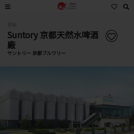
景點
Suntory 京都天然水啤酒
廠
サントリー 京都ブルワリー