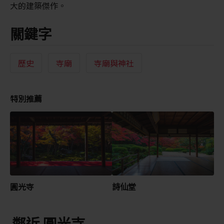
大的建築傑作。
關鍵字
歷史
寺廟
寺廟與神社
特別推薦
圓光寺
詩仙堂
鄰近 圓光寺