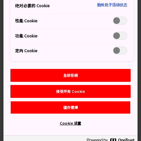
擁有令人讚嘆的美麗庭園、優美環境，且可欣賞秋楓，是
始终处于活动状态
绝对必要的 Cookie
一處值得排入行程的景點。
性能 Cookie
知識補給站
功能 Cookie
圓光寺屬於佛教禪宗的臨濟宗
此寺曾經是對一般民眾開放的學校
定向 Cookie
登上寺廟庭園後方的小山，可以鳥瞰整個圓光寺
全部拒絕
交通方式
接受所有 Cookie
從
修學院離宮
站或一乘寺站步行一段路，即能輕鬆到達
寺廟。
儲存選擇
從京都車站乘搭 JR 奈良線到達東福寺，轉乘京阪本線前
往出町柳站。在出町柳站乘搭叡山電鐵到達一乘寺站。此
Cookie 设置
外，可從京都車站乘搭 5 號巴士，直達一乘寺下松町巴士
站。