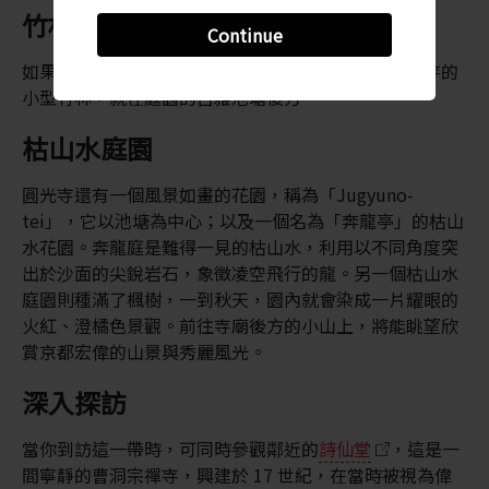
竹林
Continue
如果覺得嵐山竹林的遊客人潮太多，則可以參觀圓光寺的
小型竹林，就在庭園的古雅池塘後方。
枯山水庭園
圓光寺還有一個風景如畫的花園，稱為「Jugyuno-
tei」，它以池塘為中心；以及一個名為「奔龍亭」的枯山
水花園。奔龍庭是難得一見的枯山水，利用以不同角度突
出於沙面的尖銳岩石，象徵凌空飛行的龍。另一個枯山水
庭園則種滿了楓樹，一到秋天，園內就會染成一片耀眼的
火紅、澄橘色景觀。前往寺廟後方的小山上，將能眺望欣
賞京都宏偉的山景與秀麗風光。
深入探訪
當你到訪這一帶時，可同時參觀鄰近的
詩仙堂
，這是一
間寧靜的曹洞宗禪寺，興建於 17 世紀，在當時被視為偉