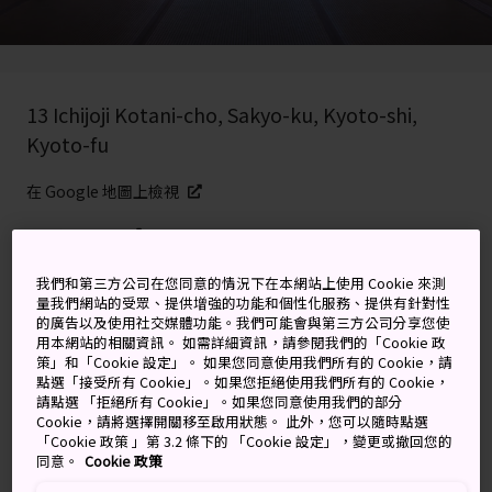
13 Ichijoji Kotani-cho, Sakyo-ku, Kyoto-shi,
Kyoto-fu
在 Google 地圖上檢視
取得轉乘資訊
我們和第三方公司在您同意的情況下在本網站上使用 Cookie 來測
量我們網站的受眾、提供增強的功能和個性化服務、提供有針對性
關鍵字
地圖
的廣告以及使用社交媒體功能。我們可能會與第三方公司分享您使
用本網站的相關資訊。 如需詳細資訊，請參閱我們的「Cookie 政
策」和「Cookie 設定」。 如果您同意使用我們所有的 Cookie，請
點選「接受所有 Cookie」。如果您拒絕使用我們所有的 Cookie，
在少為人知的京都寺廟中，享受
請點選 「拒絕所有 Cookie」。如果您同意使用我們的部分
Cookie，請將選擇開關移至啟用狀態。 此外，您可以隨時點選
禪宗的寧靜與樂器裝飾
「Cookie 政策 」第 3.2 條下的 「Cookie 設定」，變更或撤回您的
同意。
Cookie 政策
圓光寺位於京都東北部，距離
修學院離宮
僅一箭之遙，