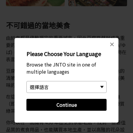
不可錯過的當地美食
由於京都是佛教禪宗的重要城市，因此豆腐當然就成為重
×
要的蛋白質來源；不過，你或許沒聽說過豆腐皮 (yuba/ゆ
ば)，這是最重要的京都道地料理；豆腐皮是豆漿受熱時在
Please Choose Your Language
表面形成的一層「皮」。
Browse the JNTO site in one of
豆腐皮可以是濃郁柔和的口感，或在乾燥後變成灰白色的
multiple languages
清脆口感；這兩種口感都可以在錦市場買到。另外還有美
味的豆漿冬甩與豆漿口味雪糕，能滿足喜愛甜食的你。
在這裡還能找到其他京都美食，包括鯖魚壽司、玉子燒
（即甜蛋捲）、京都本地的醃製蔬菜，以及宇治產的優質
Continue
綠茶。
你可以在一間擁有 450 年歷史的京都老店，找到一些最佳
品質的煮食用品，也能購買本地生產，並以高雅的花朵設