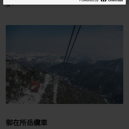
頂。
御在所岳纜車