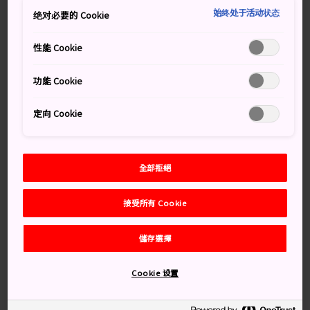
活動舉辦場地。
始终处于活动状态
绝对必要的 Cookie
知識補給站
性能 Cookie
御在所岳的奇石怪岩素有盛名
功能 Cookie
離名古屋最近的滑雪坡就在這裡
定向 Cookie
交通方式
需要乘坐電車和巴士，然後步行至纜車站，再乘纜車才能
全部拒絕
抵達此處。
接受所有 Cookie
御在所岳位於三重縣的菰野町和滋賀縣的東近江市交界
處，地處鈴鹿國定公園的中心。
儲存選擇
從名古屋出發，乘搭近鐵名古屋快線，在近鐵四日市站落
車。轉乘當地電車，在近鐵湯之山溫泉站落車。到站後，
Cookie 设置
乘搭三重交通的巴士到達三重湯之山溫泉。步行 10 分鐘
即可到達纜車站，纜車大約需要 1 小時 20 分鐘抵達山