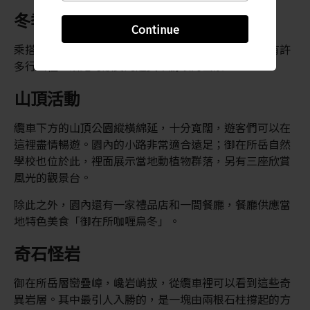
冬季滑雪，夏日遠足
Continue
乘搭纜車登上山頂後，會看到一個滑雪場。這裡同樣有許
多行山徑，沿路可欣賞周邊美不勝收的山景。
山頂活動
纜車下方的山頂公園縱橫綿延，十分寬闊，遊客們可以在
這裡盡情暢遊。園內的小路非常適合遠足；御在所岳自然
學校也位於此，裡面展示當地動植物群落，另有三座欣賞
風光的觀景台。
除此之外，園內還有一家禮品店和一間餐廳，餐廳供應當
地特色美食「御在所咖喱烏冬」。
奇石怪岩
御在所岳層巒疊嶂，巉岩峭拔，從纜車裡可以看到這些奇
異岩層。其中最引人入勝的，是一塊由兩根石柱撐起的方