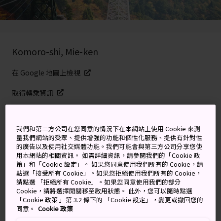
Komoro-shi, Mie-ken
在 Google 地圖上檢視
取得轉乘資訊
我們和第三方公司在您同意的情況下在本網站上使用 Cookie 來測
關鍵字
地圖
量我們網站的受眾、提供增強的功能和個性化服務、提供有針對性
的廣告以及使用社交媒體功能。我們可能會與第三方公司分享您使
用本網站的相關資訊。 如需詳細資訊，請參閱我們的「Cookie 政
在御在所岳滑雪遠足，登山攬
策」和「Cookie 設定」。 如果您同意使用我們所有的 Cookie，請
點選「接受所有 Cookie」。如果您拒絕使用我們所有的 Cookie，
景，在山腳浸溫泉
請點選 「拒絕所有 Cookie」。如果您同意使用我們的部分
Cookie，請將選擇開關移至啟用狀態。 此外，您可以隨時點選
「Cookie 政策 」第 3.2 條下的 「Cookie 設定」，變更或撤回您的
乘坐纜車攀升 1,212 米，到達御在所岳山頂。山頂不僅有
同意。
Cookie 政策
一處距離名古屋最近的滑雪場，還有其他充滿各種樂趣的