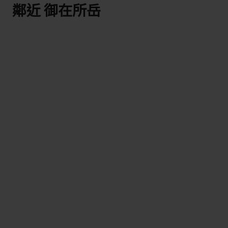
鄰近 御在所岳