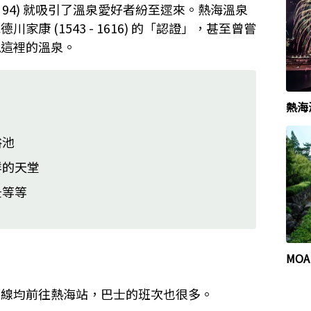
 - 94) 就吸引了溫泉愛好者紛至遝來。熱海溫泉
康 (1543 - 1616) 的「認證」，甚至曾嘗
現這裡的溫泉。
熱海
浴池
鮮的天堂
景等等
MO
東線均前往熱海站，巴士的班次也很多。