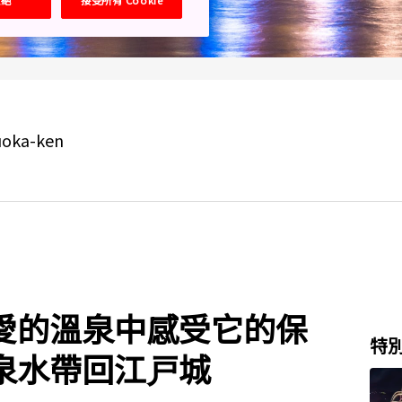
zuoka-ken
愛的溫泉中感受它的保
特
泉水帶回江戸城