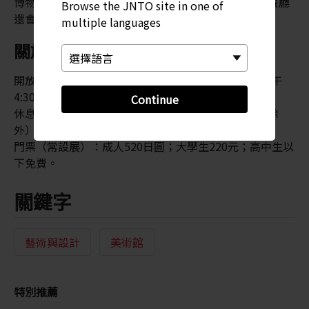
博物館商店售賣以藏品為主題的印刷品和商品，館內餐廳
Browse the JNTO site in one of
還會供應以畫廊為主題的獨特菜式。
multiple languages
關於博物館
開放時間：上午 9 時至下午 5 時 （最後入場時間為下午
4:30）
Continue
休息日：逢星期一（假日除外）、假期翌日（星期日除
外）、新年假期，以及其他不定期日子。
門票（常設展）：成人520日圓；大學生220元；高中生以
下免費。
關鍵字
藝術與設計
美術館
特別推薦