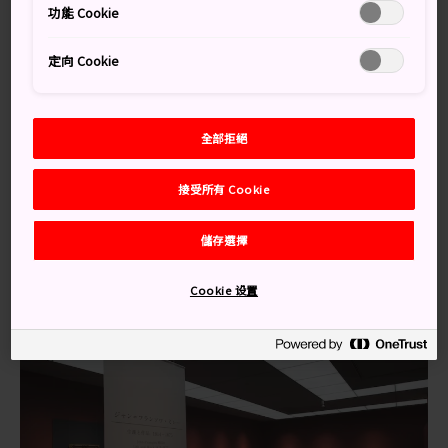
本藝術家的作品。
功能 Cookie
知識補給站
定向 Cookie
博物館收藏了70多件米勒的作品
遊客可以在博物館座落的藝術之森公園裡的翠綠草地
全部拒絕
上，欣賞富士山的景色
接受所有 Cookie
交通方式
儲存選擇
從 JR 中央線甲府站乘搭巴士約 15 分鐘。駕車的話，從甲
府昭和交匯處走10分鐘就可以到達。
Cookie 设置