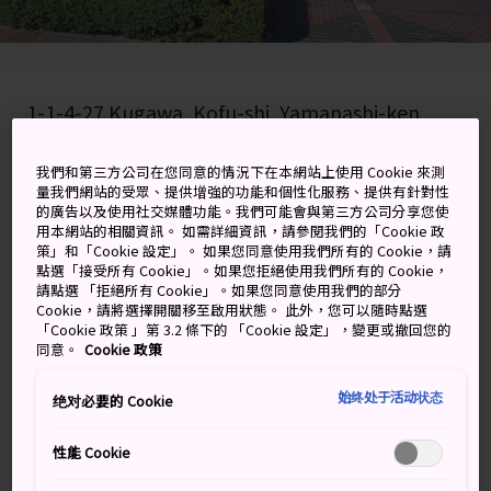
1-1-4-27 Kugawa, Kofu-shi, Yamanashi-ken
在 Google 地圖上檢視
我們和第三方公司在您同意的情況下在本網站上使用 Cookie 來測
量我們網站的受眾、提供增強的功能和個性化服務、提供有針對性
取得轉乘資訊
的廣告以及使用社交媒體功能。我們可能會與第三方公司分享您使
用本網站的相關資訊。 如需詳細資訊，請參閱我們的「Cookie 政
策」和「Cookie 設定」。 如果您同意使用我們所有的 Cookie，請
點選「接受所有 Cookie」。如果您拒絕使用我們所有的 Cookie，
關鍵字
地圖
請點選 「拒絕所有 Cookie」。如果您同意使用我們的部分
Cookie，請將選擇開關移至啟用狀態。 此外，您可以隨時點選
「Cookie 政策 」第 3.2 條下的 「Cookie 設定」，變更或撤回您的
同意。
Cookie 政策
欣賞尚-弗朗迪克・米勒的傑作
始终处于活动状态
绝对必要的 Cookie
山梨縣立美術館自1978年開館以來，一直被譽為是「米勒
博物館」。收藏包括米勒的《拾穗者》等畫作，以及其他
性能 Cookie
巴比松派藝術家、歐洲風景畫家，以及山梨縣以至當代日