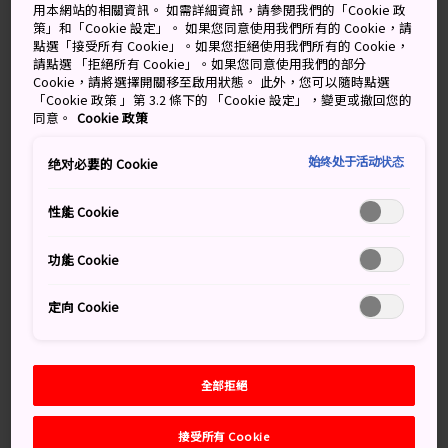
用本網站的相關資訊。 如需詳細資訊，請參閱我們的「Cookie 政
是當地非常受歡迎的觀光景點。若你喜歡喝威士忌，切勿
策」和「Cookie 設定」。 如果您同意使用我們所有的 Cookie，請
錯過在此體驗。
點選「接受所有 Cookie」。如果您拒絕使用我們所有的 Cookie，
請點選 「拒絕所有 Cookie」。如果您同意使用我們的部分
Cookie，請將選擇開關移至啟用狀態。 此外，您可以隨時點選
「Cookie 政策 」第 3.2 條下的 「Cookie 設定」，變更或撤回您的
同意。
Cookie 政策
萬勿錯過
始终处于活动状态
绝对必要的 Cookie
蒸餾室收藏了有趣的蒸餾壺
性能 Cookie
存放成千上萬桶威士忌的倉庫，以及威士忌蒸發
後的迷人香味
功能 Cookie
參觀行程結束後，蒸餾廠會讓你盡情試飲威士忌
（切勿空腹飲酒）
定向 Cookie
蒸餾廠的博物館
全部拒絕
知識補給站
接受所有 Cookie