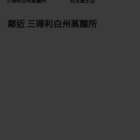
三得利白州蒸餾所
日本威士忌
鄰近 三得利白州蒸餾所