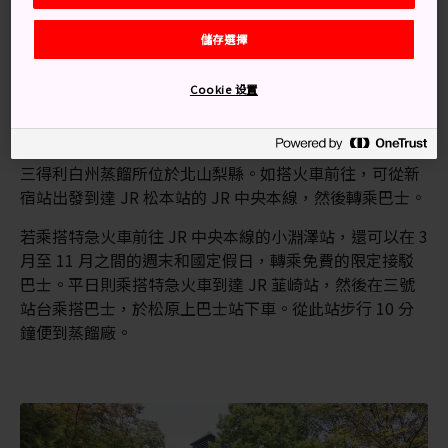
2006 年，三得利的單一麥芽威士忌「白州 18 年」贏得
儲存選擇
崇高的國際烈酒競賽金獎
Cookie 设置
交通方式
三得利白州蒸餾所位於北山梨縣。如搭火車前往，可從新
宿站出發到達 JR 松本站的 JR 中央本線，然後轉乘巴士。
若乘搭特急火車前往 JR 中央本線的小淵澤站，還可以在 3
月至 11 月之間的週末和國定假日，轉乘免費的限定接駁
巴士。平日則乘搭特急火車到達 JR 韮崎站，然後在三號
站台乘搭巴士，於松原上巴士站下車。從此站步行 10 分
鐘便到蒸餾廠。