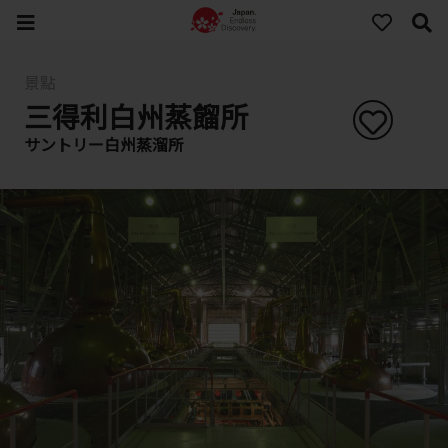
景點
三得利白州蒸餾所
サントリー白州蒸溜所