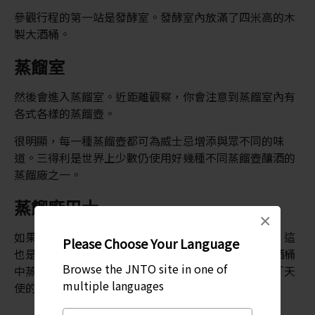
參觀行程的第一站是發酵室。發酵室內放滿了四米高的木
製大酒桶。
蒸餾室
然後會進入蒸餾室。近距離觀察，你會注意到蒸餾室內有
各式各樣的蒸餾壺。
很明顯，每一種蒸餾壺都可為威士忌增添與眾不同的味
道。三得利是世界上少數仍使用好幾種不同蒸餾壺釀酒的
蒸餾廠之一。
蒸餾廠巴士
×
如果想前往蒸餾廠眾多倉庫，必須乘搭蒸餾廠的巴士。這
Please Choose Your Language
也是行程的最精采的部份，因為能聞到從成千上萬在酒桶
Browse the JNTO site in one of
中蒸發的威士忌，令人非常迷醉的香氣，亦即所謂的「天
multiple languages
使的分享」。