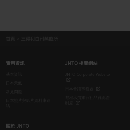
首頁
三得利白州蒸餾所
實用資訊
JNTO 相關網站
基本資訊
JNTO Corporate Website
日本天氣
日本會議事務處
常見問題
遊程承攬旅行社品質認證
日本照片與影片資料庫連
制度
結
關於 JNTO