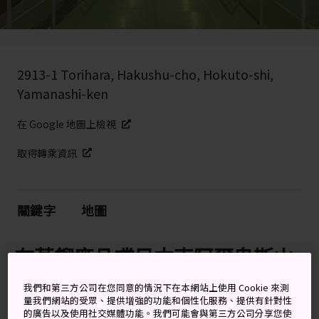
2913-1 Torihara, Hakushu-cho, Hokuto-shi,
Yamanashi-ken
在 Google 地圖上檢視
取得轉乘資訊
關鍵字
地圖
在蒸餾廠品嚐日本南阿爾卑斯山
天然泉水釀造的威士忌
我們和第三方公司在您同意的情況下在本網站上使用 Cookie 來測
量我們網站的受眾、提供增強的功能和個性化服務、提供有針對性
日本南阿爾卑斯山山腳下的森林中，有一間威士忌酒廠，
的廣告以及使用社交媒體功能。我們可能會與第三方公司分享您使