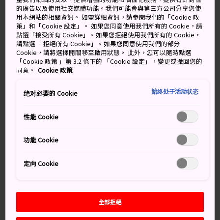
這些曾經的古老藩國名字中，仍然可以看到以統治者姓氏
的廣告以及使用社交媒體功能。我們可能會與第三方公司分享您使
命名的地點，例如
能登半島
和
加賀溫泉鄉
。
用本網站的相關資訊。 如需詳細資訊，請參閱我們的「Cookie 政
策」和「Cookie 設定」。 如果您同意使用我們所有的 Cookie，請
金澤站始建於 1898 年，後於 2005 年進行了一次全面翻
點選「接受所有 Cookie」。如果您拒絕使用我們所有的 Cookie，
新，新增玻璃與鋼結構組成的拱頂以及類似鳥居的巨型木
請點選 「拒絕所有 Cookie」。如果您同意使用我們的部分
Cookie，請將選擇開關移至啟用狀態。 此外，您可以隨時點選
門（鳥居是日本神社的大門），呈現出獨具特色的未來主
「Cookie 政策 」第 3.2 條下的 「Cookie 設定」，變更或撤回您的
義美感。金澤是整個
北陸地區
的文化和經濟之都。
同意。
Cookie 政策
始终处于活动状态
绝对必要的 Cookie
萬勿錯過
性能 Cookie
令人歎為觀止的車站正前方的鼓門
功能 Cookie
金箔雪糕
定向 Cookie
車站附近的近江町市場
全部拒絕
如何前往