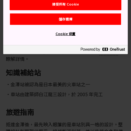
接受所有 Cookie
隨著 2015 年東京至金澤的北陸新幹線通車，金澤市的交
通變得更為便利。越來越多遊客開始踏上這趟探索之旅，
儲存選擇
發掘這塊日本文化中的秘密瑰寶。
Cookie 设置
從日本幾個主要城市均可到達金澤站，乘新幹線列車和特
快列車從東京和京都出發到金澤，約需 2.5 小時 。如果你
打算由日本其他主要城市前往金澤站，請查看
金澤主頁
瞭解詳情。
知識補給站
金澤站被認為是日本最美的火車站之一
車站由建築師白江龍三設計，於 2005 年完工
旅遊指南
抵達金澤後，最先映入眼簾的是車站別具一格的設計。整