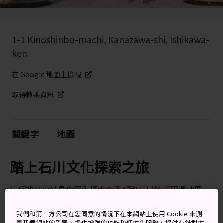
1-1 Kinoshinbo-machi, Kanazawa-shi, Ishikawa-
ken
在 Google 地圖上檢視
取得轉乘資訊
關鍵字
地圖
踏上石川文化探索之旅
這個非凡車站是你深入探索
金澤
和
石川縣
周邊地區
（在近代以前稱為加賀、越前和能登）的起點。讓我們以
這座迷人的火車站為起點，深入探索這片土地的風采！在
我們和第三方公司在您同意的情況下在本網站上使用 Cookie 來測
量我們網站的受眾、提供增強的功能和個性化服務、提供有針對性