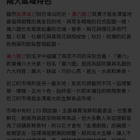
兩大區域特色
雖然
金澤城
就在車站附近，
兼六園
其實才是金澤當地
最值得遊覽的黃金目的地。與眾多精緻的日式庭園一樣，
兼六園也有風景如畫的池塘。春季，梅花與櫻花爭奇鬥
豔；初夏，杜鵑花與鳶尾花競相綻放；秋日，斑斕的紅黃
色樹葉則妝點整個庭園。
兼六園
的名字中蘊藏了與眾不同的深刻含義。「兼六」
即兼備六大元素。冠名「兼六園」是因為庭院兼具名園的
六大特質：廣大、靜謐、巧妙心思、蒼古、水泉和美景。
近江町市場則是另一番天地，氣氛可謂截然不同。這裡繁
華、嘈雜、五光十色，始終是一片熙來攘往的熱鬧景象。
近江町市場是金澤最大的生鮮食品市場。
市場中有約 170 間店鋪，主要專賣海鮮和農產品，也售賣
鮮花、廚房用具甚至時裝等商品。但大多數人來這裡都是
為了採購新鮮食材，所以它才會有「金澤廚房」的稱號。
放眼望去，這裡滿是肥美的螃蟹、扇貝或大生蠔，讓人不