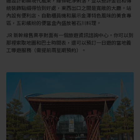
體設計彰顯現代風采，線條乾淨俐落，並以些許金色和傳
統裝飾點綴得恰到好處，東西出口之間是寬敞的大廳。站
內設有便利店、自動櫃員機和展示金澤特色風味的美食專
區，五彩繽紛的便當盒內盛放著石川料理。
JR 新幹線售票亭對面有一個旅遊資訊諮詢中心。你可以到
那裡索取地圖和巴士時間表，還可以預訂一日遊的當地義
工導遊服務（需提前兩星期預約）。