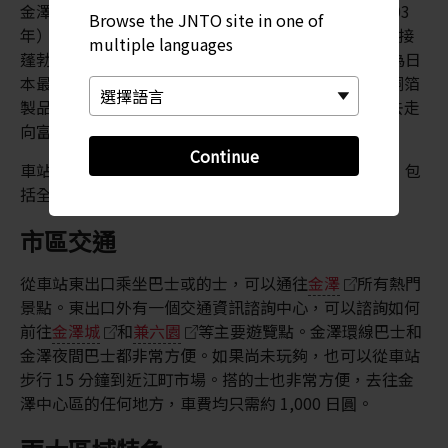
金澤金箔的歷史可以追溯到安土桃山時代（1568 - 1603
Browse the JNTO site in one of
年）。到了明治時期（1868 - 1912 年），這個行業迎接
multiple languages
蓬勃發展時期。
金澤
憑藉當地高超的鍛制技藝，成為日
本最大的金屬箔出產地。目前，金澤的金箔、銀箔和銅箔
製品產量幾乎相等於全國總產量。這個行業讓金澤過去走
向富裕，如今仍是當地的經濟支柱之一。
Continue
車站內有一家酒店，步行約 2 分鐘還有幾間大型酒店，包
括全日空皇冠假日酒店和金澤日航酒店。
市區交通
從車站東出口乘坐巴士或的士，可以通往
金澤
所有熱門
景點。東出口外有一個交通資訊諮詢中心，可以諮詢如何
前往
金澤城
和
兼六園
等主要遊覽點。金澤環線巴士和
金澤夜間巴士都非常方便。如果尚未玩夠，也可以從車站
步行 15 分鐘到近江町市場。搭的士也非常方便，去往金
澤中心區的任何地方，車費均只需約 1,000 日圓。