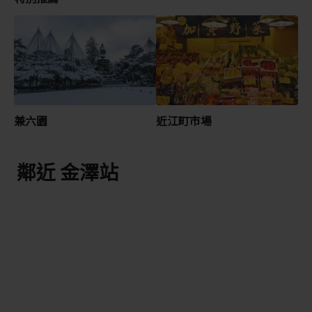
兼六園
近江町市場
鄰近 金澤站