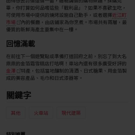
由得想去討價還價一番，體驗講價的購物樂趣。採購完
畢，你打算如何品嚐這些「戰利品」？如果不喜歡生吃，
可使用市場中提供的燒烤設施自己動手，或者選擇
近江町
市場
內的餐廳，由店鋪家為你烹煮。市場共有兩層，最
優質的新鮮海產主要集中在一樓。
回憶滿載
在前往下一個遊覽點或準備打道回府之前，別忘了到大名
鼎鼎的金箔霜雪糕店打咭啊！車站內還有很多廣受好評的
金澤
特產，包括當地釀制的清酒、日式糖果、用金箔製
成的美容產品、毛巾和日式漆器等。
關鍵字
其他
火車站
現代建築
特別推薦