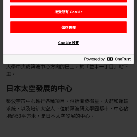
你可乘坐電車或快線巴士前往築波宇宙中心。
接受所有 Cookie
經電車前往可乘搭JR常磐線於荒川沖站下車，然後乘坐開
往築波大學中央或築波中心方向的茨城巴士，於物質材料
儲存選擇
研究機構下車後，步行約1分鐘便到達。此外，也可乘搭
築波快線在築波站下車，然後乘搭開往荒川沖車站方向的
Cookie 设置
關東鐵道巴士，於「物質材料研究機構」下車。
乘搭高速巴士的話，可從東京車站八重洲南口乘搭往築波
大學中央或築波中心方向的巴士，於「並木一丁目」站下
車。
日本太空發展的中心
築波宇宙中心進行各種項目，包括開發衛星、火箭和運輸
系統，以及培訓太空人。位於築波研究學園都市，中心佔
地約53平方米，是日本太空發展的中心。