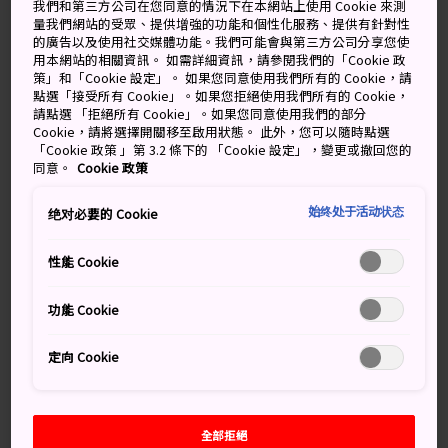
我們和第三方公司在您同意的情況下在本網站上使用 Cookie 來測
築波宇宙中心是日本宇宙航空研究開發機構（簡稱 JAXA）
量我們網站的受眾、提供增強的功能和個性化服務、提供有針對性
的廣告以及使用社交媒體功能。我們可能會與第三方公司分享您使
的中心辦公室，中心進行各式各樣活動包括在太空發展尖
用本網站的相關資訊。 如需詳細資訊，請參閱我們的「Cookie 政
端領域作研究、開發和測試。這裡有個展廳讓遊客了解日
策」和「Cookie 設定」。 如果您同意使用我們所有的 Cookie，請
本航空發展史，設施附近亦有導賞團。
點選「接受所有 Cookie」。如果您拒絕使用我們所有的 Cookie，
請點選 「拒絕所有 Cookie」。如果您同意使用我們的部分
Cookie，請將選擇開關移至啟用狀態。 此外，您可以隨時點選
「Cookie 政策 」第 3.2 條下的 「Cookie 設定」，變更或撤回您的
同意。
Cookie 政策
萬勿錯過
始终处于活动状态
绝对必要的 Cookie
展示H-II實體火箭
性能 Cookie
「太空巨蛋」展示各種宇宙飛船、開發用的測試
模型和實體大小的模型
功能 Cookie
專人導覽以瞭解日本的太空發展
定向 Cookie
交通方式
全部拒絕