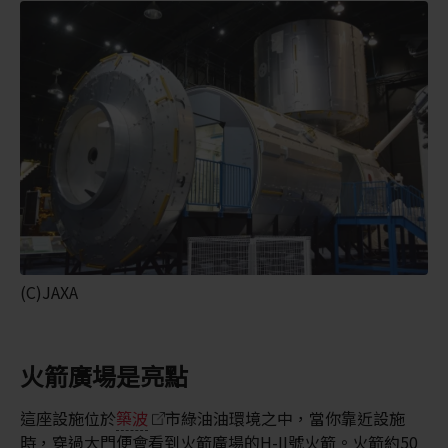
(C)JAXA
火箭廣場是亮點
這座設施位於
築波
市綠油油環境之中，當你靠近設施
時，穿過大門便會看到火箭廣場的H-II號火箭。火箭約50