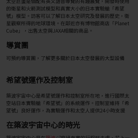
太空巨蛋是個配有英文語音導覽的有趣展覽，開發時使用
的衛星和火箭測試模型和真實大小的日本實驗艙「希望
號」模型。訪客可以了解日本太空研究及發展的歷史，衛
星觀察所得的地球環境。在鄰近亦有博物館商店「Planet
Cube」，出售太空與JAXA相關的商品。
導賞團
可預約導賞團，了解更多關於日本太空發展的大型設備
希望號運作及控制室
築波宇宙中心是希望號運作和控制室所在地，進行國際太
空站日本實驗艙「希望號」的系統運作。控制室維持「希
望號」良好運作，為實驗運作和太空人提供24小時支援
在築波宇宙中心的時光
築波宇宙中心是在
築波
度過充實的行程好去處，花上一