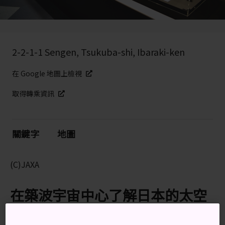
2-2-1-1 Sengen, Tsukuba-shi, Ibaraki-ken
在 Google 地圖上檢視
取得轉乘資訊
關鍵字
地圖
(C)JAXA
在築波宇宙中心了解日本的太空
發展