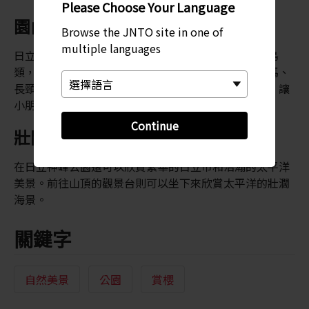
Please Choose Your Language
園內動物園
Browse the JNTO site in one of
multiple languages
日立神峰公園內設有一座動物園，裡面有各種動物和鳥
類，包括大象、猴子、大猩猩、熊、老虎、犀牛、斑馬、
長頸鹿、企鵝、驢和綿羊等。這裡亦設有可愛動物區，讓
小朋友可以接觸及認識兔子等各種溫馴小動物。
Continue
壯闊海景
在日立神峰公園還可以欣賞繁華的日立市和浩瀚的太平洋
美景。前往山頂的觀景台則可以坐下來欣賞太平洋的壯濶
海景。
關鍵字
自然美景
公園
賞櫻