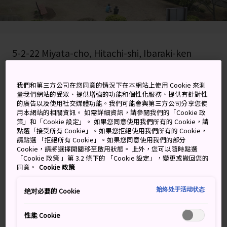
5-2-22 Miyata-cho, Hitachi-shi, Ibaraki-ken
在 Google 地圖上檢視
我們和第三方公司在您同意的情況下在本網站上使用 Cookie 來測
量我們網站的受眾、提供增強的功能和個性化服務、提供有針對性
取得轉乘資訊
的廣告以及使用社交媒體功能。我們可能會與第三方公司分享您使
用本網站的相關資訊。 如需詳細資訊，請參閱我們的「Cookie 政
策」和「Cookie 設定」。 如果您同意使用我們所有的 Cookie，請
點選「接受所有 Cookie」。如果您拒絕使用我們所有的 Cookie，
關鍵字
地圖
請點選 「拒絕所有 Cookie」。如果您同意使用我們的部分
Cookie，請將選擇開關移至啟用狀態。 此外，您可以隨時點選
「Cookie 政策 」第 3.2 條下的 「Cookie 設定」，變更或撤回您的
遊樂園、動物園和風景如畫的公
同意。
Cookie 政策
園
始终处于活动状态
绝对必要的 Cookie
日立神峰公園位於鞍挂山山麓，俯瞰日立市和太平洋。公
性能 Cookie
園面積達 15 萬平方公尺，是個著名的賞櫻勝地，園內同