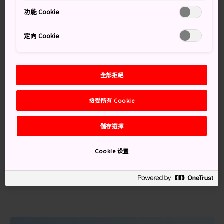
時設有兩座遊樂園與一座動物園。
功能 Cookie
交通方式
定向 Cookie
如果從東京出發，可在上野站乘搭 JR 常磐線到日立站，
全部拒絕
接著從日立站乘搭巴士 10 分鐘即可到達。
櫻花祭
接受所有 Cookie
日立神峰公園平日環境清幽、氣氛悠閒，每到櫻花祭期間
儲存選擇
都會湧入大量人潮。日立神峰公園擁有將近 1,000 棵不同
品種的櫻花樹，包括吉野櫻、大島櫻和野櫻。民眾會在櫻
Cookie 设置
花祭時開心地在盛開的櫻花樹下野餐、喝酒，公園呈現與
平日完全不同的景像。夜晚時，公園還會以特殊的燈飾照
亮所有櫻花。