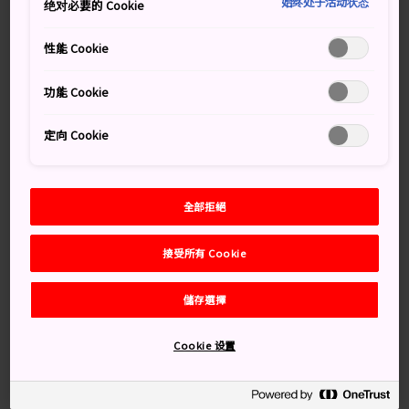
始终处于活动状态
绝对必要的 Cookie
位最崇高的佛寺。
性能 Cookie
知識補給站
功能 Cookie
由勝道上人於 766 年所創立的輪王寺，至今仍是天台宗
僧侶的修行之地
定向 Cookie
建築的大規模翻新於 2020 年竣工，整個場地現對外開
放
全部拒絕
交通方式
接受所有 Cookie
你可以從鄰近的主要電車站步行或乘搭巴士前往。
儲存選擇
從日光車站或東武日光車站，乘搭世界遺產導覽巴士，前
往輪王寺等聯合國教科文組織認定的世界遺產地，乘搭巴
Cookie 设置
士的車程大約 15 分鐘。
步行至輪王寺的時間較長，不過
日光
有許多值得一看的
美景；從日光站步行前往，路程大約 45 分鐘。