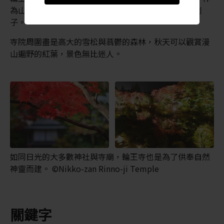
為山中祭祀的場所。這間寺院是日本雙教並存的最佳例
子。
寺院周圍盡是高大的雪松與蓊鬱的森林，秋天可以觀賞漫
山遍野的紅葉，景色無比迷人。
如同日光的大多數神社與寺廟，輪王寺也是為了供奉自然
神靈而建。 ©Nikko-zan Rinno-ji Temple
關鍵字