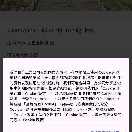
2300 Sannai, Nikko-shi, Tochigi-ken
在 Google 地圖上檢視
取得轉乘資訊
我們和第三方公司在您同意的情況下在本網站上使用 Cookie 來測
關鍵字
地圖
量我們網站的受眾、提供增強的功能和個性化服務、提供有針對性
的廣告以及使用社交媒體功能。我們可能會與第三方公司分享您使
用本網站的相關資訊。 如需詳細資訊，請參閱我們的「Cookie 政
策」和「Cookie 設定」。 如果您同意使用我們所有的 Cookie，請
©Nikko-zan Rinno-ji Temple
點選「接受所有 Cookie」。如果您拒絕使用我們所有的 Cookie，
請點選 「拒絕所有 Cookie」。如果您同意使用我們的部分
日光的華麗山神寺廟
Cookie，請將選擇開關移至啟用狀態。 此外，您可以隨時點選
「Cookie 政策 」第 3.2 條下的 「Cookie 設定」，變更或撤回您的
同意。
Cookie 政策
如同鄰近的
東照宮
，輪王寺也有精美的鍍金雕刻，供奉
寺廟後山的三尊佛。輪王寺是由勝道上人創立，為日光地