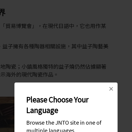
界
思是「貿易博覽會」，在現代日語中，它也用作某
・益子擁有各種陶器相關設施，其中益子陶藝美
當地陶瓷；小鎮風格獨特的益子燒仍然佔據顯著
展示海外的現代陶瓷作品。
×
Please Choose Your
Language
Browse the JNTO site in one of
multiple languages