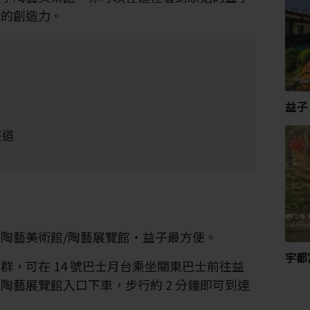
鎮的創造力。
益子
茶道
陶藝美術館/陶藝展覽館・益子最方便。
宇都
群，可在 14 號巴士月台乘坐關東巴士前往益
在陶藝展覽館入口下車，步行約 2 分鐘即可到達