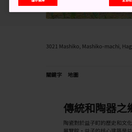
3021 Mashiko, Mashiko-machi, Hag
關鍵字
地圖
傳統和陶器之
陶瓷對於益子町的歷史和文化
展覽館・益子的核心建築是