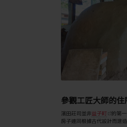
參觀工匠大師的住
濱田莊司並非
益子町
的第一
房子連同根據古代設計而建