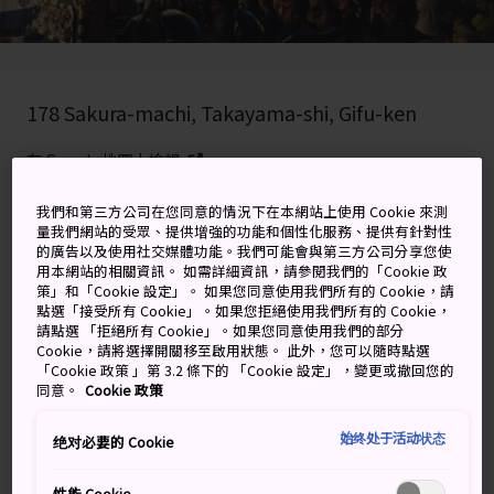
178 Sakura-machi, Takayama-shi, Gifu-ken
在 Google 地圖上檢視
取得轉乘資訊
我們和第三方公司在您同意的情況下在本網站上使用 Cookie 來測
量我們網站的受眾、提供增強的功能和個性化服務、提供有針對性
的廣告以及使用社交媒體功能。我們可能會與第三方公司分享您使
用本網站的相關資訊。 如需詳細資訊，請參閱我們的「Cookie 政
關鍵字
地圖
策」和「Cookie 設定」。 如果您同意使用我們所有的 Cookie，請
點選「接受所有 Cookie」。如果您拒絕使用我們所有的 Cookie，
請點選 「拒絕所有 Cookie」。如果您同意使用我們的部分
Cookie，請將選擇開關移至啟用狀態。 此外，您可以隨時點選
高山城籠罩在燈籠的柔和光芒之
「Cookie 政策 」第 3.2 條下的 「Cookie 設定」，變更或撤回您的
同意。
Cookie 政策
中
始终处于活动状态
绝对必要的 Cookie
藉著東海地方的華麗祭典，開始歲末倒數。優雅的秋季高
山祭在 10 月 9 日至 10 日舉行，為期兩天的祭典能吸引數
性能 Cookie