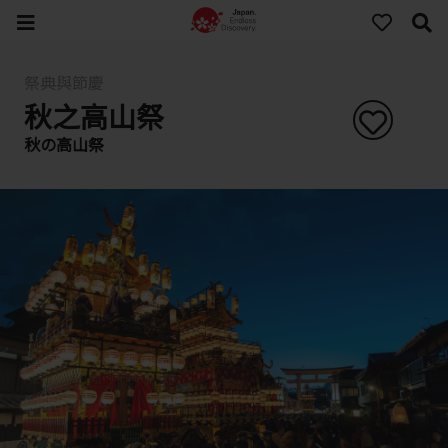
祭典與節慶
秋之高山祭
秋の高山祭