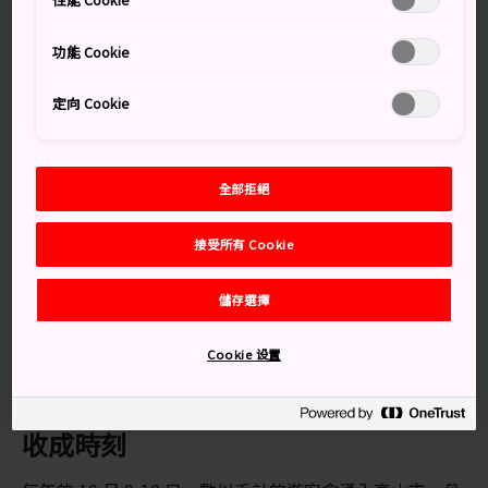
千名遊客到訪。
功能 Cookie
交通方式
定向 Cookie
特急飛驒號每小時都會從名古屋發車，車程約為 2 小時
20 分鐘。在高山市以及富山市之間，也有定期行駛的火車
與高速巴士。從松本市出發則可搭乘高速巴士前往。
全部拒絕
知識補給站
接受所有 Cookie
秋季高山祭於櫻山八幡宮與其周圍地區舉行。
儲存選擇
祭典期間會有 11 座花車在鎮上遊行
手工花車設計極精緻複雜，甚至能媲美日光東照宮的陽
Cookie 设置
明門
收成時刻