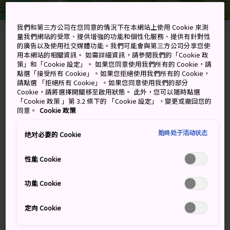
我們和第三方公司在您同意的情況下在本網站上使用 Cookie 來測
量我們網站的受眾、提供增強的功能和個性化服務、提供有針對性
的廣告以及使用社交媒體功能。我們可能會與第三方公司分享您使
Kamiide, Fujinomiya-shi, Shizuoka-ken
用本網站的相關資訊。 如需詳細資訊，請參閱我們的「Cookie 政
策」和「Cookie 設定」。 如果您同意使用我們所有的 Cookie，請
點選「接受所有 Cookie」。如果您拒絕使用我們所有的 Cookie，
在 Google 地圖上檢視
請點選 「拒絕所有 Cookie」。如果您同意使用我們的部分
Cookie，請將選擇開關移至啟用狀態。 此外，您可以隨時點選
取得轉乘資訊
「Cookie 政策 」第 3.2 條下的 「Cookie 設定」，變更或撤回您的
同意。
Cookie 政策
始终处于活动状态
绝对必要的 Cookie
關鍵字
地圖
性能 Cookie
雪融為白緞奔流而下，變成令人
心醉神迷的瀑布
功能 Cookie
定向 Cookie
延伸 200 米後，從 20 米高墜下的白絲瀑布，在這一段路
程的大部份時間，水流又薄又細緻，宛如絲緞一樣。此處