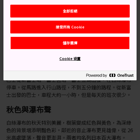
有數百條的水流，從堅硬的火山岩壁湧出，成為富士山西
南邊的融雪。
全部拒絕
詩人經常歌詠白絲瀑布，此處亦已獲指定為國家名勝與天
接受所有 Cookie
然紀念物。
交通方式
儲存選擇
Cookie 设置
從數個不同的車站，乘搭巴士之後再步行一小段路，你可
以抵達白絲瀑布。
巴士從新富士站、富士宮站、富士五湖出發，在白絲瀑布
停車。從馬路進入行山路徑，不到五分鐘的路程。從新富
士出發的巴士，車程大約一小時，但是每天的班次很少。
秋色與瀑布聲
白絲瀑布的秋天特別美麗，樹葉變成紅色與黃色，為深綠
色的背景增添明豔色彩。鄰近的音止瀑布更見雄偉，從 26
米高處墜落，聲音更澎湃。兩者均名列日本百大瀑布。