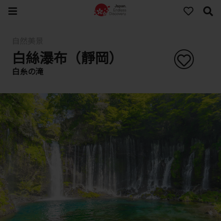
自然美景
白絲瀑布（靜岡）
白糸の滝