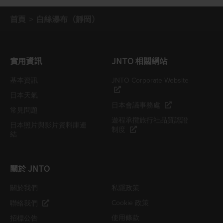
首頁
白絲瀑布（靜岡）
實用資訊
JNTO 相關網站
基本資訊
JNTO Corporate Website
日本天氣
日本會議事務處
常見問題
遊程承攬旅行社品質認證
日本照片與影片資料庫連
制度
結
關於 JNTO
關於我們
私隱政策
Cookie 政策
聯絡我們
使用條款
招標公告