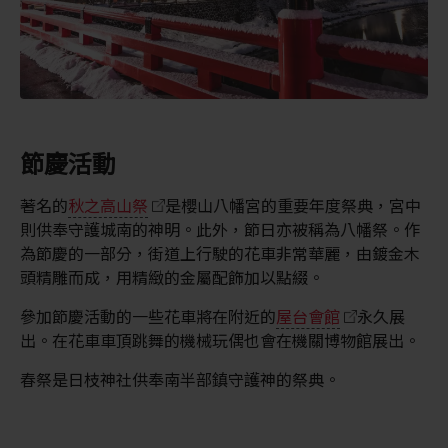
節慶活動
著名的
秋之高山祭
是櫻山八幡宮的重要年度祭典，宮中
則供奉守護城南的神明。此外，節日亦被稱為八幡祭。作
為節慶的一部分，街道上行駛的花車非常華麗，由鍍金木
頭精雕而成，用精緻的金屬配飾加以點綴。
參加節慶活動的一些花車將在附近的
屋台會館
永久展
出。在花車車頂跳舞的機械玩偶也會在機關博物館展出。
春祭是日枝神社供奉南半部鎮守護神的祭典。