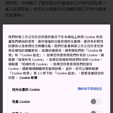
個地區，你就踏入了歷史劇以外最接近江戶時代的點滴。
進入這個區域，你可在古裝劇以外接觸到與江戶時代最接
近的事物。
別錯過
我們和第三方公司在您同意的情況下在本網站上使用 Cookie 來測
量我們網站的受眾、提供增強的功能和個性化服務、提供有針對性
的廣告以及使用社交媒體功能。我們可能會與第三方公司分享您使
用本網站的相關資訊。 如需詳細資訊，請參閱我們的「Cookie 政
展示高山歷史的博物館
策」和「Cookie 設定」。 如果您同意使用我們所有的 Cookie，請
美食和美酒
點選「接受所有 Cookie」。如果您拒絕使用我們所有的 Cookie，
請點選 「拒絕所有 Cookie」。如果您同意使用我們的部分
漫步街頭，完全沉浸在四周氣氛中
Cookie，請將選擇開關移至啟用狀態。 此外，您可以隨時點選
「Cookie 政策 」第 3.2 條下的 「Cookie 設定」，變更或撤回您的
同意。
Cookie 政策
始终处于活动状态
绝对必要的 Cookie
交通方式
性能 Cookie
從 JR 高山站往東步行 15 分鐘即可抵達三町。