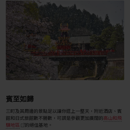
賓至如歸
三町及其周邊的景點足以讓你逛上一整天，附近酒店、賓
館和日式旅館數不勝數，可謂是參觀更加廣闊的
高山和飛
驒地區
的絕佳基地。