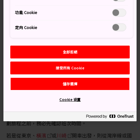
區。此休息站是東京灣跨海收費公路的一部分，而這一條
高速公路是從
千葉
的木更津，穿越東京灣海底，前往
神
功能 Cookie
奈川
縣川崎市。開車穿過隧道後，抵達海螢火蟲休息站
時公路會回升至海面，旅客可在此休息、賞景。
定向 Cookie
知識補給站
全部拒絕
此休息區擁有獨特的停車場設施，包括餐廳、商店和觀
景台等，共有五層樓。
接受所有 Cookie
交通方式
儲存選擇
從東京灣兩岸（
川崎
或木更津）都可以前往海螢火蟲停
Cookie 设置
車區。
川崎站和木更津站皆可乘搭巴士前往這一座人工島。在規
劃旅程之前，務必先確認班次時間。
若是從東京、
橫濱
或
川崎
開車出發，則從灣岸線或國