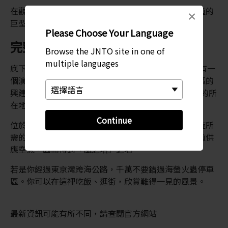
在觀景台上，還可近距離觀看挖掘東京灣跨海公路隧道的
×
巨型切割機。
Please Choose Your Language
完整的設施範圍
Browse the JNTO site in one of
multiple languages
底下三層是停車場，可容納 500 輛轎車與貨車。五樓有一
個演講廳，裡面講述東京灣跨海公路和海螢火蟲停車區的
興建歷程。這裡也是東京灣調頻電台與 Inter FM 電台的所
在地。
Continue
位於海螢火蟲停車區及川崎市之間的一座高塔供應設施所
需的空氣。海螢火蟲停車區和川崎之間有一座塔給隧道供
應空氣，因而得到「風之塔」之名。
若是你經過東京灣跨海公路，千萬不要錯過海螢火蟲停車
區。你可以在這裡吃飯、逛街，欣賞難得一見的風景。
最新資訊可能有所不同，請查閱官方網站