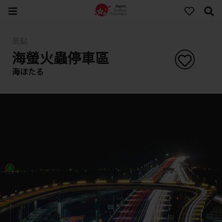
景點
海螢火蟲停車區
海ほたる