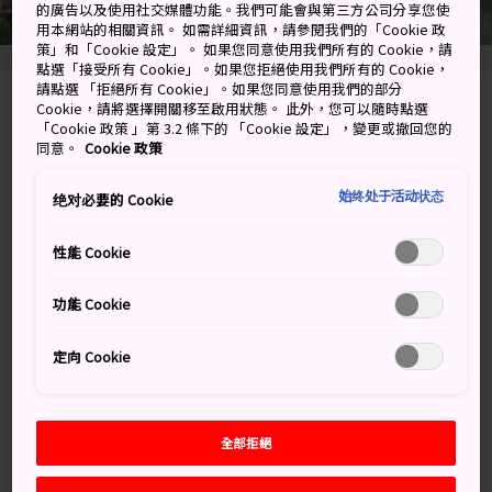
的廣告以及使用社交媒體功能。我們可能會與第三方公司分享您使
用本網站的相關資訊。 如需詳細資訊，請參閱我們的「Cookie 政
策」和「Cookie 設定」。 如果您同意使用我們所有的 Cookie，請
點選「接受所有 Cookie」。如果您拒絕使用我們所有的 Cookie，
請點選 「拒絕所有 Cookie」。如果您同意使用我們的部分
Cookie，請將選擇開關移至啟用狀態。 此外，您可以隨時點選
1300 Gora, Hakone-machi, Ashigarashimo-gun,
「Cookie 政策 」第 3.2 條下的 「Cookie 設定」，變更或撤回您的
Kanagawa-ken
同意。
Cookie 政策
在 Google 地圖上檢視
始终处于活动状态
绝对必要的 Cookie
取得轉乘資訊
性能 Cookie
功能 Cookie
關鍵字
地圖
定向 Cookie
關鍵字
全部拒絕
自然美景
公園