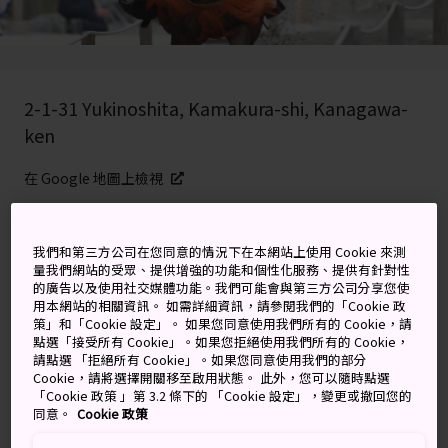
2-1-31 Yukinoshita, Kamakura-shi, Kanagawa-
ken
在 Google 地圖上檢視
取得轉乘資訊
我們和第三方公司在您同意的情況下在本網站上使用 Cookie 來測
量我們網站的受眾、提供增強的功能和個性化服務、提供有針對性
的廣告以及使用社交媒體功能。我們可能會與第三方公司分享您使
關鍵字
地圖
用本網站的相關資訊。 如需詳細資訊，請參閱我們的「Cookie 政
策」和「Cookie 設定」。 如果您同意使用我們所有的 Cookie，請
點選「接受所有 Cookie」。如果您拒絕使用我們所有的 Cookie，
©Kamakura City Tourist Association
請點選 「拒絕所有 Cookie」。如果您同意使用我們的部分
Cookie，請將選擇開關移至啟用狀態。 此外，您可以隨時點選
「Cookie 政策 」第 3.2 條下的 「Cookie 設定」，變更或撤回您的
以音樂、飲酒和箭藝讚頌鎌倉幕
同意。
Cookie 政策