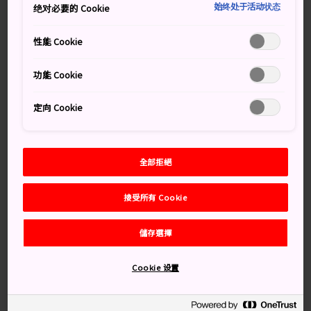
府與武士魂
始终处于活动状态
绝对必要的 Cookie
伴隨著舞蹈、音樂、流鏑馬，還有愛情悲劇，4 月中舉行
性能 Cookie
的鎌倉祭歌頌了當地的歷史和武士傳說。
功能 Cookie
定向 Cookie
萬勿錯過
靜之舞表演
全部拒絕
激盪人心的武士騎射比賽
接受所有 Cookie
儲存選擇
交通方式
Cookie 设置
你可以乘搭電車，再走一小段路到達祭典場所。
鎌倉祭是以
鶴岡八幡宮
為中心舉行，這座神社距離鎌倉