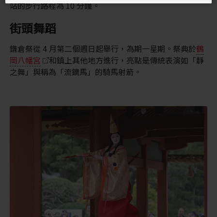
站的步行路程為 10 分鐘。
街頭舞蹈
鎌倉祭從 4 月第二個週日起舉行，為期一星期。祭典於
鶴
岡八幡宮
和鎮上其他地方進行，亮點是傳統表演如「靜
之舞」與稱為「流鏑馬」的騎馬射箭。