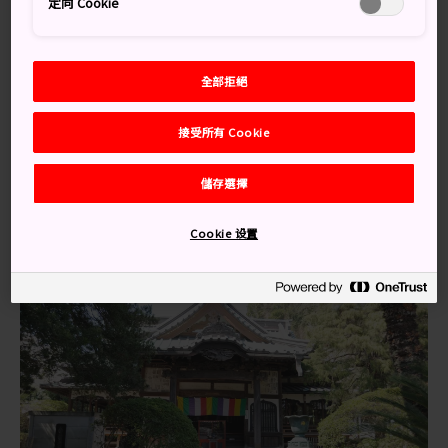
定向 Cookie
從鎌倉車站步行大約 10 分鐘即能到達安養院。
紀念鎌倉政府的創立者源賴朝
全部拒絕
源賴朝 (1147-1199) 創立了日本第一個由武士統治的政
接受所有 Cookie
府，且擔任第一任幕府將軍（軍事領袖）。源賴朝去世
後，他的妻子北條政子建造了長樂寺，長樂寺遭到大火焚
毀並完成重建時，即以北條政子去世後的法號｢安養院｣重
儲存選擇
新命名。
Cookie 设置