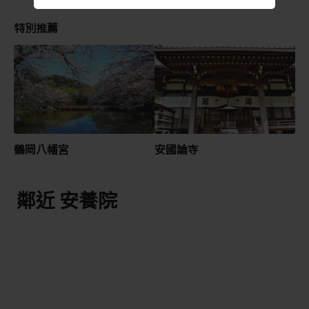
特別推薦
鶴岡八幡宮
安國論寺
鄰近 安養院