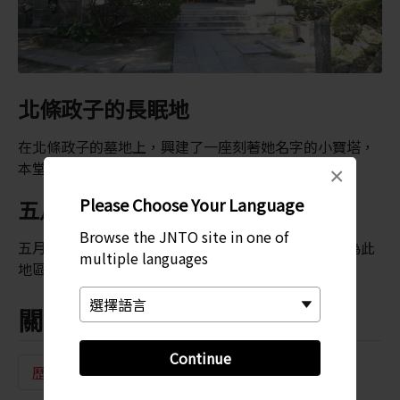
北條政子的長眠地
在北條政子的墓地上，興建了一座刻著她名字的小寶塔，
本堂中亦供奉了一尊她的木雕。
×
Please Choose Your Language
五月的杜鵑花步道
Browse the JNTO site in one of
五月，安養院境內會被杜鵑花渲染成一片粉紅，而成為此
multiple languages
地區中色彩最繽紛的寺廟。
關鍵字
Continue
歷史
寺廟
寺廟與神社