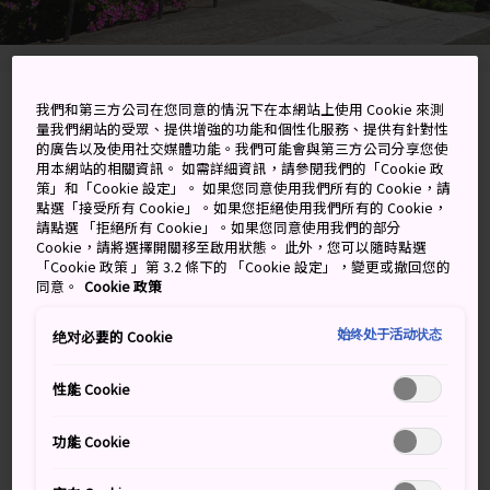
我們和第三方公司在您同意的情況下在本網站上使用 Cookie 來測
3-1-22 Omachi, Kamakura-shi, Kanagawa-ken
量我們網站的受眾、提供增強的功能和個性化服務、提供有針對性
的廣告以及使用社交媒體功能。我們可能會與第三方公司分享您使
在 Google 地圖上檢視
用本網站的相關資訊。 如需詳細資訊，請參閱我們的「Cookie 政
策」和「Cookie 設定」。 如果您同意使用我們所有的 Cookie，請
取得轉乘資訊
點選「接受所有 Cookie」。如果您拒絕使用我們所有的 Cookie，
請點選 「拒絕所有 Cookie」。如果您同意使用我們的部分
Cookie，請將選擇開關移至啟用狀態。 此外，您可以隨時點選
「Cookie 政策 」第 3.2 條下的 「Cookie 設定」，變更或撤回您的
同意。
Cookie 政策
關鍵字
地圖
始终处于活动状态
绝对必要的 Cookie
春天時開滿杜鵑的小寺廟
性能 Cookie
安養院位於幕府將軍源賴朝之妻子北條政子的墓地上。
功能 Cookie
交通方式