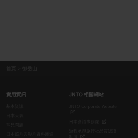
首頁
御岳山
實用資訊
JNTO 相關網站
基本資訊
JNTO Corporate Website
日本天氣
日本會議事務處
常見問題
遊程承攬旅行社品質認證
日本照片與影片資料庫連
制度