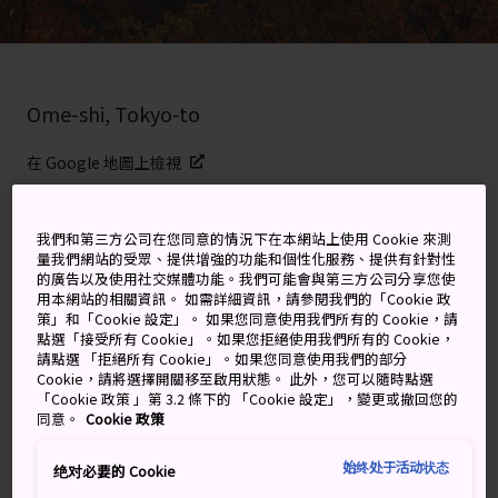
Ome-shi, Tokyo-to
在 Google 地圖上檢視
取得轉乘資訊
我們和第三方公司在您同意的情況下在本網站上使用 Cookie 來測
量我們網站的受眾、提供增強的功能和個性化服務、提供有針對性
的廣告以及使用社交媒體功能。我們可能會與第三方公司分享您使
關鍵字
地圖
用本網站的相關資訊。 如需詳細資訊，請參閱我們的「Cookie 政
策」和「Cookie 設定」。 如果您同意使用我們所有的 Cookie，請
點選「接受所有 Cookie」。如果您拒絕使用我們所有的 Cookie，
熱門遠足勝地，擁有令人讚嘆的
請點選 「拒絕所有 Cookie」。如果您同意使用我們的部分
Cookie，請將選擇開關移至啟用狀態。 此外，您可以隨時點選
神社與覆蓋青苔的石庭
「Cookie 政策 」第 3.2 條下的 「Cookie 設定」，變更或撤回您的
同意。
Cookie 政策
御岳山與高尾山一樣，是
東京
兩大遠足勝地之一。由於
始终处于活动状态
绝对必要的 Cookie
造訪御岳山的遊客沒有太多，因此遊客能清楚看到未經破