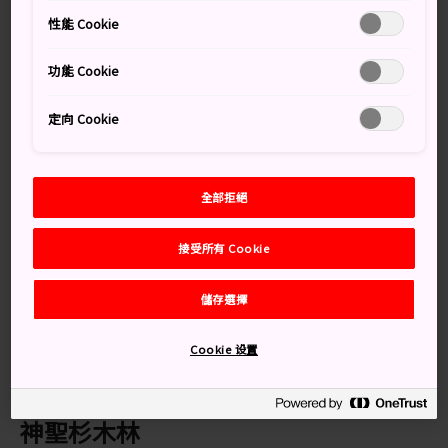
壞、令人屏息的自然美景，重拾身心平衡。
性能 Cookie
知識補給站
功能 Cookie
對新手來說，御岳山是一條極佳的登山路線。
定向 Cookie
每一條登山步道長約 6 至 8 公里，總共要 3、4 小時才
能走完
最高峰高度為 929 公尺
全部拒絕
交通方式
接受所有 Cookie
從東京都心乘搭電車，車程約 90 分鐘即可抵達御岳山。
儲存選擇
在新宿站乘搭往青梅方向的 JR 中央線。在青梅站轉乘往
Cookie 设置
奧多摩方向的青梅線，在御岳站下車。從御岳站開始步
行，或乘搭巴士，大約 10 分鐘即可到達纜車站。
神聖杉木林