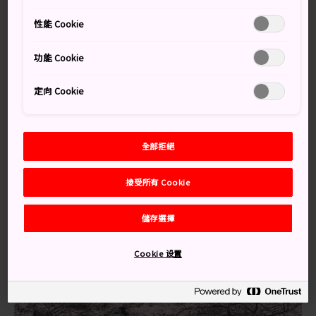
性能 Cookie
萬勿錯過
功能 Cookie
定向 Cookie
從 3 月底到 4 月初，欣賞盛開的櫻花
乘搭湖中的天鵝船
參觀位於公園南邊，知名的「三鷹之森吉卜力美
全部拒絕
術館」；門票須事先預約
接受所有 Cookie
儲存選擇
Cookie 设置