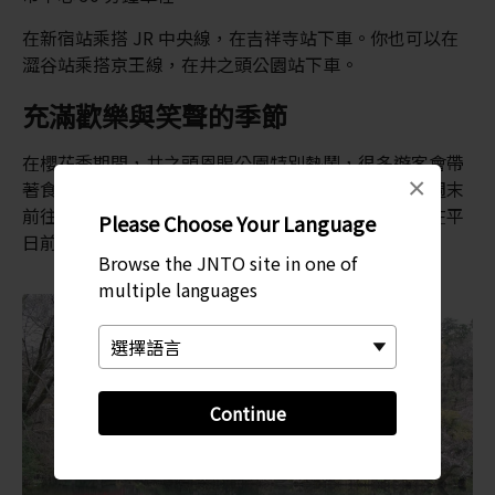
在新宿站乘搭 JR 中央線，在吉祥寺站下車。你也可以在
澀谷站乘搭京王線，在井之頭公園站下車。
充滿歡樂與笑聲的季節
在櫻花季期間，井之頭恩賜公園特別熱鬧，很多遊客會帶
×
著食物、飲品，在櫻花樹下鋪墊子野餐、放鬆休息。週末
前往的話，建議提早出發以便覓得好位置；或者可以在平
Please Choose Your Language
日前往賞花，感受悠閒的氣氛。
Browse the JNTO site in one of
multiple languages
Continue