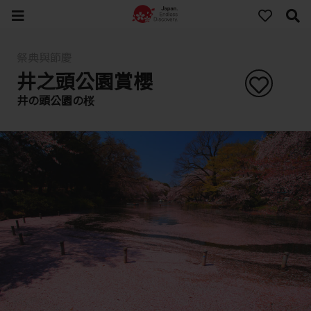
祭典與節慶
井之頭公園賞櫻
井の頭公園の桜