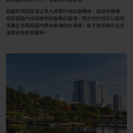
庭園有兩個曾是征夷大將軍所用的獵鴨場，故設有鴨塚，
祭慰庭園內成為獵物的獵鴨的靈魂。現在你仍然可以看到
濱離宮恩賜庭園內散佈著傳統的淺壕，獵手就是躲在這些
淺壕背後射殺獵鴨。