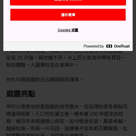
從新橋站步行12分鐘即可抵達，
儲存選擇
或者乘搭大江戶線地鐵或百合鷗號，從汐留站步行7分鐘
前往。
Cookie 设置
庭園也是東京水上巴士的停靠站，水上巴士由東京都觀光
汽船株式會社營運。隅田川線水上巴士從淺草開往庭園，
全程 35 分鐘，與地鐵不同，水上巴士能為你帶來耳目一
新的體驗。入園費包含在車票中。
你也可經庭園的日出碼頭返回淺草。
庭園亮點
你可以愜意地欣賞庭園的自然風光，但這裡的很多景點同
樣值得探索。入口附近聳立著一棵有著 300 年歷史的松
樹，幾百年來經過精心修剪，如今粗枝低垂，風姿卓越。
越過松樹，則是一片花田，這裡幾乎全年都花團錦簇，比
如嬌豔欲滴的牡丹、油菜和大波斯菊。