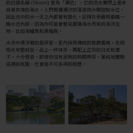
的日語名稱 (Shioiri) 意為「潮池」，它的池水實際上是來
自東京灣的海水。人們根據潮汐的漲落用水閘控制水位，
因此池中的水一天之內都會有變化。記得在參觀時要瞧一
瞧水池內部，因為你可能會瞥見跟隨海水而來的海洋生
物，比如海鱸魚和黑鯔魚。
水池中漂浮著的是茶室。室內採用傳統的裝飾風格，在榻
榻米地墊就坐，品上一杯抹茶，再配上正宗的日式和菓
子，十分愜意。即使你沒有足夠的時間呷茶，單純地體驗
這裡的氛圍，也會是不可多得的經歷。