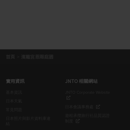
首頁
濱離宮恩賜庭園
實用資訊
JNTO 相關網站
基本資訊
JNTO Corporate Website
日本天氣
日本會議事務處
常見問題
遊程承攬旅行社品質認證
日本照片與影片資料庫連
制度
結