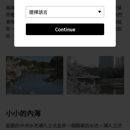
與東京其他庭園相比，濱離宮恩賜庭園並非以繁花和秋葉
而著稱。但每年春季，也就是 2 月底到 4 月初，這裡依然
會有大量梅花樹和櫻花樹盛開，粉色和白色的花朵競相綻
放。你可以悠閒自在地觀賞繁花盛開的美景。秋季也是如
Continue
此，楓樹和銀杏會用豔麗的紅色和黃色裝點這座庭園。
小小的內海
庭園的中央水池潮入之池並非一個簡單的水池。潮入之池