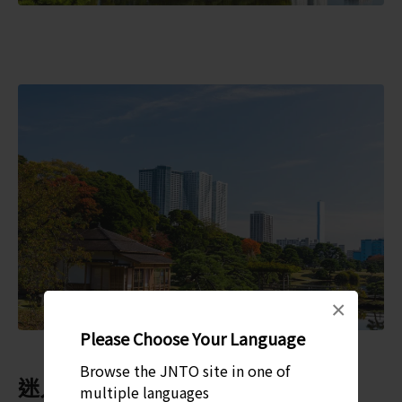
×
Please Choose Your Language
Browse the JNTO site in one of
迷人的時令繁花和綠葉
multiple languages