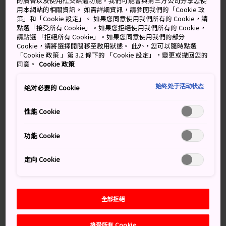
濱離宮恩賜庭園位於
汐留
附近，四周環繞著閃閃發亮的
的廣告以及使用社交媒體功能。我們可能會與第三方公司分享您使
用本網站的相關資訊。 如需詳細資訊，請參閱我們的「Cookie 政
高層建築，但它卻是東京市中心天然的綠色堡壘，寧靜而
策」和「Cookie 設定」。 如果您同意使用我們所有的 Cookie，請
安詳。這些庭園風景如畫，曾僅供日本皇室所用，1946 年
點選「接受所有 Cookie」。如果您拒絕使用我們所有的 Cookie，
才對外開放。
請點選 「拒絕所有 Cookie」。如果您同意使用我們的部分
Cookie，請將選擇開關移至啟用狀態。 此外，您可以隨時點選
「Cookie 政策 」第 3.2 條下的 「Cookie 設定」，變更或撤回您的
遊覽這座庭園時，記得留點時間在水上茶屋裡享用傳統茶
同意。
Cookie 政策
點（這是典型的日式體驗），然後可乘水上巴士離開。
始终处于活动状态
绝对必要的 Cookie
性能 Cookie
萬勿錯過
功能 Cookie
東京庭園僅存的唯一一個源自江戶時代的海水池
中島的御茶屋提供抹茶和傳統甜點
定向 Cookie
在連接庭園各個島嶼的橋上（長 120 米）漫步
全部拒絕
交通方式
接受所有 Cookie