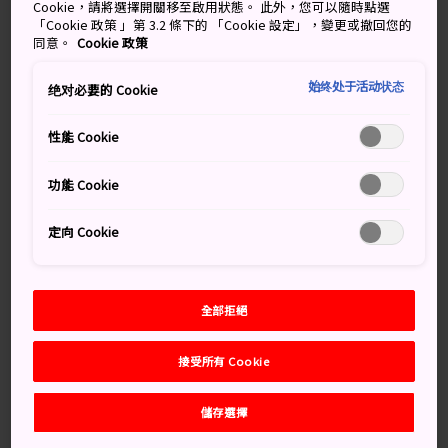
Cookie，請將選擇開關移至啟用狀態。 此外，您可以隨時點選
「Cookie 政策 」第 3.2 條下的 「Cookie 設定」，變更或撤回您的
根津美術館的收藏範圍涵蓋日本的國寶和水墨畫，以及中
同意。
Cookie 政策
國古代的青銅器。茶會收藏品也是一流，還有專屬的展覽
廳展出其藏品。
始终处于活动状态
绝对必要的 Cookie
許多展品都有非常有用的英文說明。
性能 Cookie
功能 Cookie
萬勿錯過
定向 Cookie
隱蔽庭園中的寧靜茶室
珍貴的中國古代「雙羊尊」，全世界僅有的兩個
全部拒絕
之一
欣賞着根津咖啡室周圍的綠意，啜飲綠茶拿鐵
接受所有 Cookie
儲存選擇
如何前往