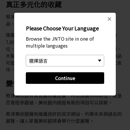
真正多元化的收藏
根津美術館於 1941 年首次開幕時，共有 4,642 件藝術
×
品，都是來自於根津嘉一郎私人收藏。
Please Choose Your Language
隨着年月流逝，收藏品透過購買與捐贈而增加，現擁有
Browse the JNTO site in one of
7,600 件藝術品。根津美術館對藝術鑑賞的態度是全方
multiple languages
位，因此收藏了眾多前現代繪畫、陶瓷、盔甲、紡織品、
木製品等多種類別，來自於日本、中國及東亞，某些展品
可追溯到三千年前。在這裡可以看到亞洲藝術的真正代表
作。
Continue
變化無窮的展覽帶來新的體驗
根津美術館有常設展和輪設展，所以無論何時前往，或是
否曾經參觀過，美術館內總是有新的項目可以探索。
根津美術館擁有維護良好的英文網站，列舉未來與過去的
展覽，讓人掌握美術館將會舉行什麼展覽。