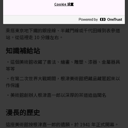
Cookie 设置
根津美術館位於青山，接近
原宿
和
表參道
有幾條地鐵
路線可以抵達。
乘搭東京地下鐵的銀座線、半藏門線或千代田線到表參道
站。從這裡走 10 分鐘左右。
知識補給站
這個美術館收藏了書法、繪畫、雕塑、漆器、金屬器具
等等
在第二次世界大戰期間，根津美術館把藏品藏匿起來以
作保護
美術館創辦人根津嘉一郎以深厚的茶道造詣聞名
漫長的歷史
這座美術館按根津嘉一郎的遺願，於 1941 年正式開幕。