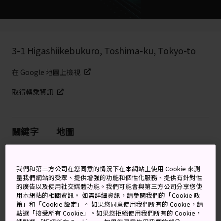
3-1 Higashiikebukuro, Toshima-ku, Tokyo-to
在 Google 地圖上檢視
取得轉乘資訊
關鍵字
地圖
©Sunshine Aquarium
我們和第三方公司在您同意的情況下在本網站上使用 Cookie 來測
量我們網站的受眾、提供增強的功能和個性化服務、提供有針對性
屋頂水族館和空中的水下綠洲
的廣告以及使用社交媒體功能。我們可能會與第三方公司分享您使
用本網站的相關資訊。 如需詳細資訊，請參閱我們的「Cookie 政
策」和「Cookie 設定」。 如果您同意使用我們所有的 Cookie，請
陽光水族館有約 550 種品種，共 23,000 頭水生動物，以
點選「接受所有 Cookie」。如果您拒絕使用我們所有的 Cookie，
身歷其境的方式探索海底生物。陽光水族館位於
池袋
陽