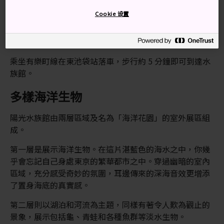
在池袋站出站後步行 10 分鐘即可到達。停靠池袋站的路
Cookie 设置
線包括：JR 山手線、埼京線和湘南新宿線；東京地下鐵的
丸之內線、副都心線和有樂町線；以及鐵路東上本線和西
武池袋線。
乘坐有樂町線在東池袋站落車，步行約 5 分鐘即可到達水
族館。
多樣海洋生物
陽光水族館由兩層區域及名為「海洋花園」的室外展區組
成。
第一層是展示海洋生物。在這片湛藍色的海水之中，你幾
乎會忘記自己身處東京的繁華都市之中。穿過幽暗的室內
區域，充分感受奇妙的氛圍，耳邊傳來的深海音效更增添
了置身海底的真實感。
第二層則以湖泊和河流為主題，同樣有著令人歎為觀止的
景象，展示包括龜、青蛙和各種魚群等淡水生物。