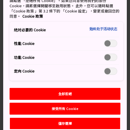
請點選 「拒絕所有 Cookie」。如果您同意使用我們的部分
光大廈的頂層，非常現代化，讓你在觀光購物之餘獲得寓
Cookie，請將選擇開關移至啟用狀態。 此外，您可以隨時點選
「Cookie 政策 」第 3.2 條下的 「Cookie 設定」，變更或撤回您的
教於樂的體驗。
同意。
Cookie 政策
始终处于活动状态
绝对必要的 Cookie
萬勿錯過
性能 Cookie
環形水族箱如飄在空中的冬甩，海獅會在水族箱
功能 Cookie
上游過。
六個沉浸式水母水族箱
定向 Cookie
企鵝在高空水族箱暢遊，彷彿飛過高樓大廈
全部拒絕
交通方式
接受所有 Cookie
你可以乘坐火車前往陽光水族館，交通非常方便。
儲存選擇