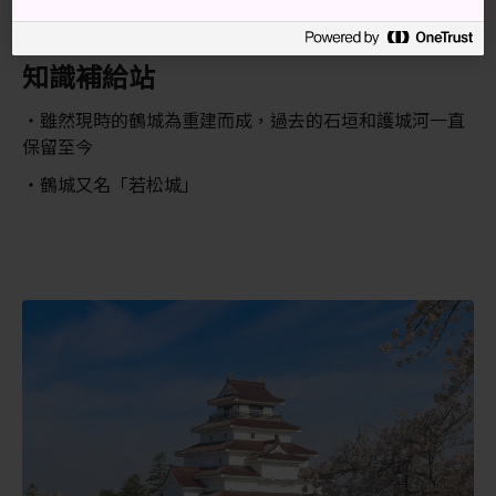
坐巴士到黑川北口巴士站。
知識補給站
雖然現時的鶴城為重建而成，過去的石垣和護城河一直
保留至今
鶴城又名「若松城」