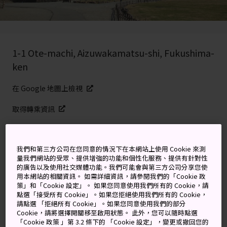
1-1 Ote-machi, Aizuwakamatsu-shi, Fukushima-
ken
在 Google 地圖上檢視
取得轉乘資訊
關鍵字
地圖
我們和第三方公司在您同意的情況下在本網站上使用 Cookie 來測
量我們網站的受眾、提供增強的功能和個性化服務、提供有針對性
的廣告以及使用社交媒體功能。我們可能會與第三方公司分享您使
用本網站的相關資訊。 如需詳細資訊，請參閱我們的「Cookie 政
在日本唯一的紅白古城裡來杯下
策」和「Cookie 設定」。 如果您同意使用我們所有的 Cookie，請
點選「接受所有 Cookie」。如果您拒絕使用我們所有的 Cookie，
午茶
請點選 「拒絕所有 Cookie」。如果您同意使用我們的部分
Cookie，請將選擇開關移至啟用狀態。 此外，您可以隨時點選
鶴城（又名若松城）自從大名蘆名直盛（1323-1391 年）
「Cookie 政策 」第 3.2 條下的 「Cookie 設定」，變更或撤回您的