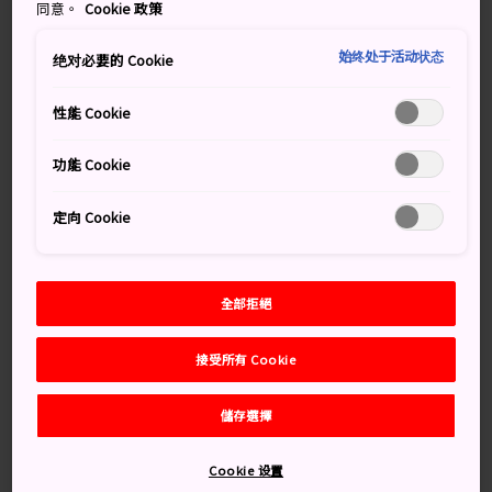
同意。
Cookie 政策
下令建造後，在近 700 年的時間裡經歷多次重建。
始终处于活动状态
绝对必要的 Cookie
性能 Cookie
萬勿錯過
功能 Cookie
從城頂觀賞的美景
鶴之城公園的麟閣茶室
定向 Cookie
城內的展覽
全部拒絕
交通方式
接受所有 Cookie
儲存選擇
從會津若松站可選擇乘坐巴士、騎單車或步行前往鶴城。
從東京出發，乘搭 JR 東北新幹線到郡山，然後轉乘電車
Cookie 设置
到會津若松站。到站後可以步行或騎單車到鶴城，或者乘