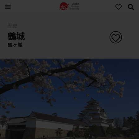
歷史
鶴城
鶴ヶ城