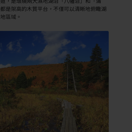
步道，是環繞兩大濕地湖沼「八幡沼」和「蒲
段都是架高的木質平台，不僅可以清晰地俯瞰湖
濕地區域。