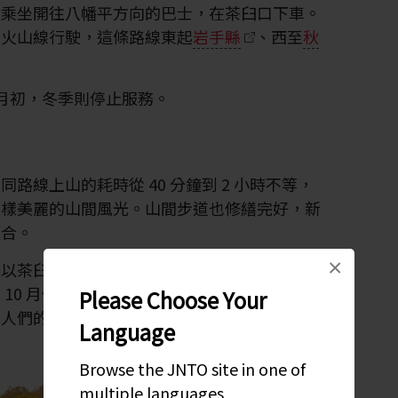
台，乘坐開往八幡平方向的巴士，在茶臼口下車。
形火山線行駛，這條路線東起
岩手縣
、西至
秋
1 月初，冬季則停止服務。
路線上山的耗時從 40 分鐘到 2 小時不等，
同樣美麗的山間風光。山間步道也修繕完好，新
適合。
×
是以茶臼口巴士站為起點，一直延伸到茶臼山山
 10 月份，秋天的景色美到極致，這時的八幡
Please Choose Your
到人們的喜愛。
Language
Browse the JNTO site in one of
multiple languages