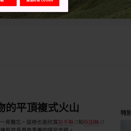
物的平頂複式火山
特
令人一見難忘。這裡也是欣賞
岩手縣
和
秋田縣
，擁有許多景色秀美的遠足步道。