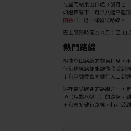
在盛岡站東出口處 3 號月
如選擇駕車，可沿八幡平盾
田縣
，是一條觀光路線。
巴士服務時間為 4 月中至 1
熱門路線
根據登山路線的難易程度，不同
但每條線路都能讓你欣賞到
手和經驗豐富的健行人士都
這裡最受歡迎的路線之一，
頂（相鄰八幡平）的路線。到
平和眾多健行路線，特別受