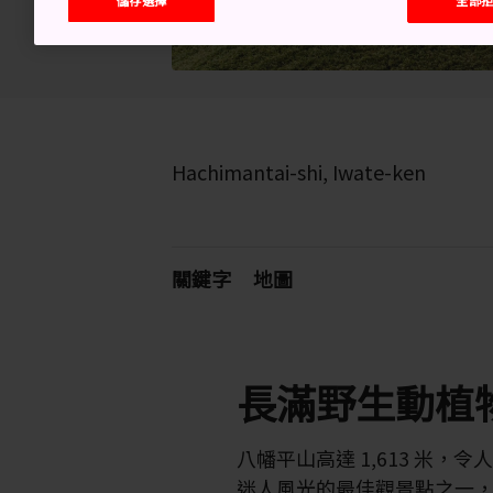
Hachimantai-shi, Iwate-ken
關鍵字
地圖
長滿野生動植
八幡平山高達 1,613 米，
迷人風光的最佳觀景點之一