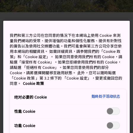
Kamikawa-cho, Kamikawa-gun, Hokkaido
我們和第三方公司在您同意的情況下在本網站上使用 Cookie 來測
量我們網站的受眾、提供增強的功能和個性化服務、提供有針對性
在 Google 地圖上檢視
的廣告以及使用社交媒體功能。我們可能會與第三方公司分享您使
用本網站的相關資訊。 如需詳細資訊，請參閱我們的「Cookie 政
取得轉乘資訊
策」和「Cookie 設定」。 如果您同意使用我們所有的 Cookie，請
點選「接受所有 Cookie」。如果您拒絕使用我們所有的 Cookie，
請點選 「拒絕所有 Cookie」。如果您同意使用我們的部分
Cookie，請將選擇開關移至啟用狀態。 此外，您可以隨時點選
「Cookie 政策 」第 3.2 條下的 「Cookie 設定」，變更或撤回您的
關鍵字
地圖
同意。
Cookie 政策
欣賞瀑布、巨大冰柱，再到溫泉
始终处于活动状态
绝对必要的 Cookie
泡湯
性能 Cookie
層雲峽地區屬
大雪山國立公園
的一部分，有一連串的峽
功能 Cookie
谷，周圍盡是 100 米高的峭壁。這個地區的秋天景色格外