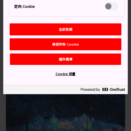
優美，全年大部分時間都能登山健行。隱身在這座山谷
定向 Cookie
裡，是同名的溫泉渡假區，可供觀光客泡溫泉休閒輕鬆一
下。
交通方式
全部拒絕
接受所有 Cookie
層雲峽位於
大雪山國立公園
的北部，可從旭川站乘搭巴
士直達，車程約 2 小時；每 1 至 2 小時就會有一班巴士從
車站出發。
儲存選擇
Cookie 设置