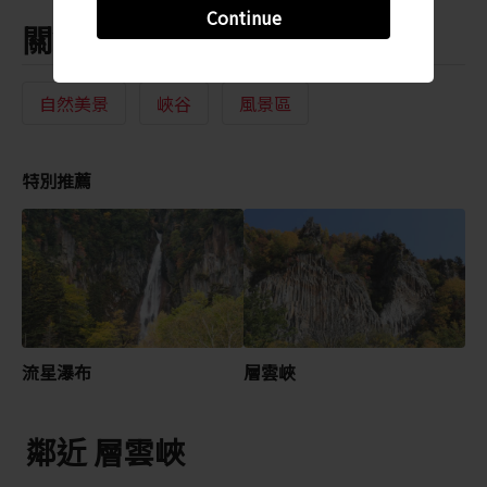
Continue
關鍵字
自然美景
峽谷
風景區
特別推薦
流星瀑布
層雲峽
鄰近 層雲峽