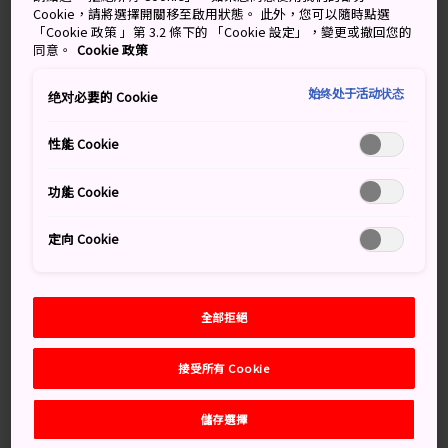
Cookie，請將選擇開關移至啟用狀態。 此外，您可以隨時點選
啤酒。一百年後的 1987 年，札幌啤酒博物館開放。2016
「Cookie 政策 」第 3.2 條下的 「Cookie 設定」，變更或撤回您的
年，該博物館經過全面翻新，恢復成最初的美麗磚築大
同意。
Cookie 政策
廈。
始终处于活动状态
绝对必要的 Cookie
旁邊就是同樣宏偉大氣的北海道啤酒園，你可以在啤酒屋
裡暢飲現釀生啤，品嘗北海道最優質的肉類料理，盡情體
性能 Cookie
驗在德國慕尼克的啤酒節上才有的待遇。
功能 Cookie
別錯過
定向 Cookie
行程結束時品嘗啤酒
全部拒絕
大快朵頤的烤肉大餐
售賣個性襯衫、啤酒杯和限量版紀念品的禮品店
接受所有 Cookie
儲存選擇