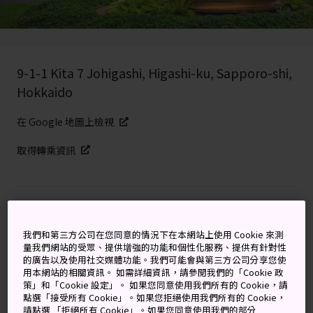
9-1-1 Kita 7 Johigashi, Higashi-ku, Sapporo-shi,
Hokkaido
在 Google 地圖上檢視
取得轉乘資訊
關鍵字
地圖
我們和第三方公司在您同意的情況下在本網站上使用 Cookie 來測
深入瞭解啤酒知識，品嘗醇香怡
量我們網站的受眾、提供增強的功能和個性化服務、提供有針對性
的廣告以及使用社交媒體功能。我們可能會與第三方公司分享您使
人的佳釀，享用豐盛可口的美食
用本網站的相關資訊。 如需詳細資訊，請參閱我們的「Cookie 政
策」和「Cookie 設定」。 如果您同意使用我們所有的 Cookie，請
點選「接受所有 Cookie」。如果您拒絕使用我們所有的 Cookie，
從 1877 年起，
札幌
的釀酒廠就源源不斷地釀制出優質
請點選 「拒絕所有 Cookie」。如果您同意使用我們的部分