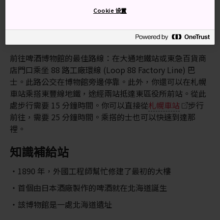
交通方式
Cookie 设置
你可以從
札幌車站
或該地區的其他車站乘坐巴士、的士
或步行抵達博物館。
前往啤酒博物館的最佳路線：在大通地鐵站或東急百貨商
店門口乘坐 88 路工廠環線 (Loop 88 Factory Line) 巴
士。此路公交在博物館旁邊停靠。此外，你還可以在札幌
車站乘搭東豐線地鐵，途經兩站抵達東區役所前站。從此
處步行需要 15 分鐘時間。你可以直接從
札幌車站
步行
前往，需要 25 分鐘時間。乘搭的士也可以快速到達那
裡。
知識補給站
1890 年，外國工程師幫忙修建了最初的大樓
首個由日本酒廠製作的啤酒就在北海道誕生
該博物館是一處北海道遺址