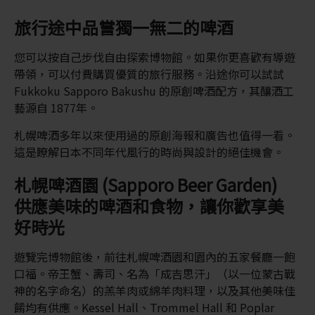
旅行途中品嘗獨一無二的啤酒
您可以按自己步伐自由探索博物館。如果你更喜歡有導遊
帶領，可以付費購買優質的旅行服務。沿途你可以試試
Fukkoku Sapporo Bakushu 的原創啤酒配方，其釀酒工
藝源自 1877年。
札幌啤酒多年以來使用過的原創海報和廣告也值得一看。
這是瞭解日本不同年代風行的時尚與設計的絕佳機會。
札幌啤酒園 (Sapporo Beer Garden)
供應美味的啤酒和食物，讓你歡享美
好時光
遊覽完博物館後，前往札幌啤酒園和園內的五家餐廳一飽
口福。帝王蟹、壽司、名為「成吉思汗」（以一位蒙古戰
神的名字命名）的羔羊肉或綿羊肉料理，以及其他美味佳
餚均有供應。Kessel Hall、Trommel Hall 和 Poplar