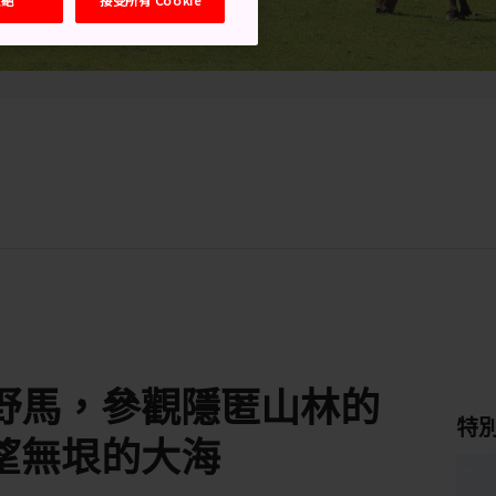
野馬，參觀隱匿山林的
特
望無垠的大海