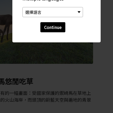
Continue
馬悠閒吃草
特有的一幅畫面：受國家保護的禦崎馬在草地上
峋的火山海岸，而頭頂的蔚藍天空與遍地的青翠