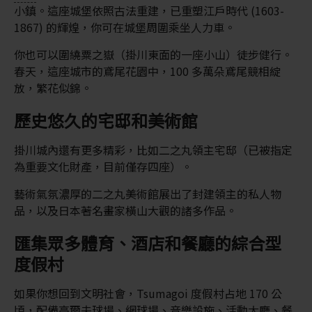
小鎮。這座城堡依照古法重建，已重塑江戶時代 (1603-
1867) 的輝煌，你可在城堡周圍乘坐人力車。
你也可以圍繞粟之嶽（掛川東面的一座小山）徒步健行。
春天，這座城市的鳶尾花園中，100 多萬朵鳶尾競相綻
放，繁花似錦。
歷史悠久的宅邸和美術館
掛川城內還有更多精彩，比如二之丸領主宅邸（已被指定
為重要文化財產，目前僅存四座）。
藝術氣氛濃厚的二之丸美術館展出了封建領主的私人物
品，以及日本著名畫家橫山大觀的諸多作品。
匯集眾多體育、酒店和餐廳的綜合型
度假村
如果你想回到文明社會，Tsumagoi 度假村占地 170 公
頃，配備高爾夫球場、網球場、音樂設施、活動大廳、餐