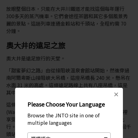
放眼整個日本，只能在大井川鐵道才能找這個每年運行
300多天的蒸汽機車。它們會途徑茶園和其它多個風景秀
麗的景點。這趟列車連通金穀站和千頭站，全程約需 70
分鐘。
奧大井的遠足之旅
奧大井是遠足旅行的天堂。
「甜蜜夢幻之路」由從接阻峽溫泉會館站開始，然後穿過
南阿爾卑斯山接阻峽大吊橋，這座吊橋長 240 米，懸吊在
水面 31 米的高處。這條遠足路線上共有八座吊橋，這是
其中最大的一座。
×
Please Choose Your Language
這條路徑主要順著大井川上游部分綿延。仲良之湯
(Wakagaerio -no-Yu) 意為「青春之泉」，你可以在這裡
Browse the JNTO site in one of
享受水療服務，浸泡溫泉，舒展身姿，定能讓你不虛此
multiple languages
行。這條路線的終點是 Umeji 村，你可以乘搭火車返回千
頭站。