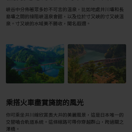
峽谷中分佈著眾多妙不可言的溫泉，比如地處井川壩和長
島壩之間的接阻峽溫泉會館，以及位於寸又峽的寸又峽溫
泉。寸又峽的水域美不勝收，聞名遐邇。
乘搭火車盡賞旖旎的風光
你可乘坐井川線欣賞奧大井的美麗風景，這是日本唯一的
交替嚙合軌道系統。這條線路可帶你穿越群山，跨過關之
澤橋。