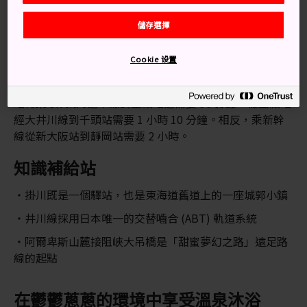
儲存選擇
交通方式
Cookie 设置
乘搭東海道新幹線，從東京到靜岡站需要 1 小時。在靜岡
站轉乘 JR 東海道本線到金穀站還需要 30 分鐘，從金穀站
經大井川線到千頭站需要 1 小時 10 分鐘。相反，乘新幹
線從新大阪站到靜岡站需要 2 小時。
知識補給站
掛川既是一個驛站，也是東海道舊道上的一座城郭小鎮
井川線採用日本唯一的交替嚙合 (ABT) 軌道系統
阿爾卑斯山麓接阻峽大吊橋是「甜蜜夢幻之路」遠足路
線的起點
在鬱鬱蔥蔥的環境中享受溫泉沐浴