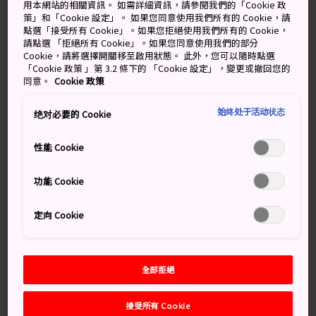
奧大井地區位於靜岡北部，四周被海拔高達 2,000 米的群
用本網站的相關資訊。 如需詳細資訊，請參閱我們的「Cookie 政
山環抱，這個原始的縣立國家公園遠離城市喧囂，依然保
策」和「Cookie 設定」。 如果您同意使用我們所有的 Cookie，請
點選「接受所有 Cookie」。如果您拒絕使用我們所有的 Cookie，
持著古樸的風貌。流入駿河灣的大井川就流經這裡。井川
請點選 「拒絕所有 Cookie」。如果您同意使用我們的部分
湖和畑薙湖吸引了大量遊客，尤其是在秋季旅遊高峰期，
Cookie，請將選擇開關移至啟用狀態。 此外，您可以隨時點選
峽谷裡分佈著數個溫泉區。
「Cookie 政策 」第 3.2 條下的 「Cookie 設定」，變更或撤回您的
同意。
Cookie 政策
井川壩（大井川上游）和長島壩區域有多個公園和步道。
接阻峽及其原始森林沿河流綿延約 12公里，大井川沿陡峭
始终处于活动状态
绝对必要的 Cookie
如壁的山崖蜿蜒而下。
性能 Cookie
功能 Cookie
萬勿錯過
定向 Cookie
乘坐蒸汽機車從金穀站到千頭站（進入奧大井地
區的門戶）
遊覽掛川城郭小鎮，體驗地道正宗的江戶風情
全部拒絕
踏上寸又峽吊橋，遠足穿越奧大井的峽谷
接受所有 Cookie