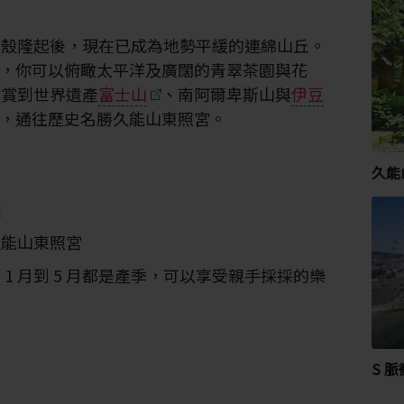
地殼隆起後，現在已成為地勢平緩的連綿山丘。
，你可以俯瞰太平洋及廣闊的青翠茶園與花
欣賞到世界遺產
富士山
、南阿爾卑斯山與
伊豆
，通往歷史名勝久能山東照宮。
久能
豔
久能山東照宮
1 月到 5 月都是產季，可以享受親手採採的樂
S 