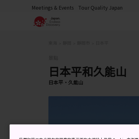
Meetings & Events
Tour Quality Japan
東海
靜岡
靜岡市
日本平
景點
日本平和久能山
日本平・久能山