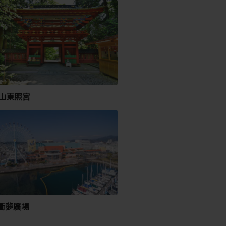
山東照宮
脈衝夢廣場