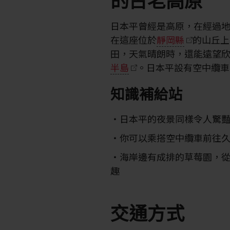
日本平曾經是高原，在經過
在這座位於
靜岡縣
的山丘上
田，天氣晴朗時，還能遠望
半島
。日本平設有空中纜車
知識補給站
日本平的夜景同樣令人驚
你可以乘搭空中纜車前往
海岸邊有成排的草莓園，從 
趣
交通方式