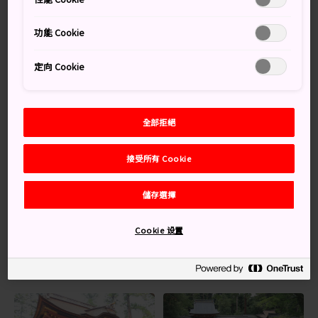
義詞。
功能 Cookie
交通方式
定向 Cookie
遊客可乘搭火車或自駕前往富岡。
從高崎站乘搭上信線，約 40 分鐘就能到達上州富岡站。
全部拒絕
從東京出發，可選乘上越新幹線，或北陸新幹線到高崎
站，然後轉搭上信線到上州富岡站。車程1.5小時。
接受所有 Cookie
1,400 年歷史的古老神社
儲存選擇
群馬其中一所最重要的神社位於富岡。這間 1,400 年歷史
的貫前神社（國家重要文化財產），供奉掌管編織與農業
Cookie 设置
的神明。